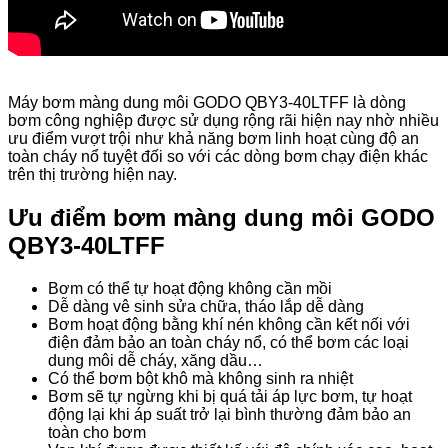
Máy bơm màng dung môi GODO QBY3-40LTFF là dòng
bơm công nghiệp được sử dụng rộng rãi hiện nay nhờ nhiều
ưu điểm vượt trội như khả năng bơm linh hoạt cùng độ an
toàn cháy nổ tuyệt đối so với các dòng bơm chạy điện khác
trên thị trường hiện nay.
Ưu điểm bơm màng dung môi GODO
QBY3-40LTFF
Bơm có thể tự hoạt động không cần mồi
Dễ dàng vê sinh sửa chữa, tháo lắp dễ dàng
Bơm hoạt động bằng khí nén không cần kết nối với
điện đảm bảo an toàn cháy nổ, có thể bơm các loại
dung môi dễ cháy, xăng dầu…
Có thể bơm bột khô mà không sinh ra nhiệt
Bơm sẽ tự ngừng khi bị quá tải áp lực bơm, tự hoạt
động lại khi áp suất trở lại bình thường đảm bảo an
toàn cho bơm