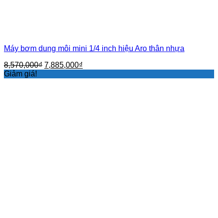
Máy bơm dung môi mini 1/4 inch hiệu Aro thân nhựa
Giá
Giá
8,570,000
₫
7,885,000
₫
gốc
hiện
Giảm giá!
là:
tại
8,570,000₫.
là:
7,885,000₫.