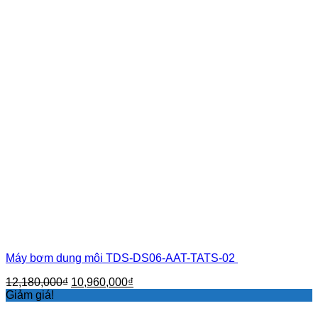
Máy bơm dung môi TDS-DS06-AAT-TATS-02
Giá
Giá
12,180,000
₫
10,960,000
₫
gốc
hiện
Giảm giá!
là:
tại