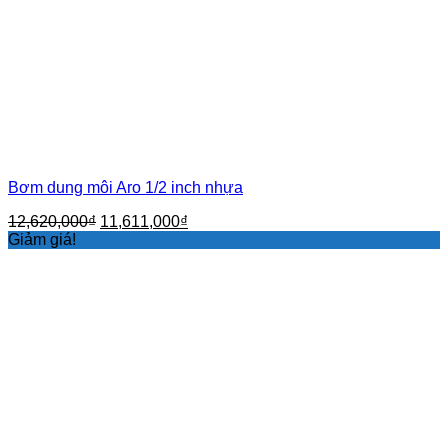
Bơm dung môi Aro 1/2 inch nhựa
Giá
Giá
12,620,000
₫
11,611,000
₫
gốc
hiện
Giảm giá!
là:
tại
12,620,000₫.
là:
11,611,000₫.