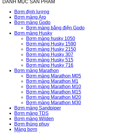
DANH MỤC SẢN PHẨM
Bơm định lượng
Bơm màng Aro
Bơm màng Godo
Bơm màng bằng điện Godo
Bơm màng Husky
Bơm màng husky 1050
Bơm màng Husky 1590
Bơm màng Husky 2150
Bơm màng Husky 307
Bơm màng Husky 515
Bơm màng Husky 716
Bơm màng Marathon
Bơm màng Marathon M05
Bơm màng Marathon M1
Bơm màng Marathon M10
Bơm màng Marathon M15
Bơm màng Marathon M20
Bơm màng Marathon M30
Bơm màng Sandpiper
Bơm màng TDS
Bơm màng Wilden
Bơm thùng phuy
Màng bơm