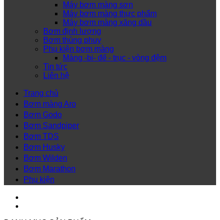
Máy bơm màng sơn
Máy bơm màng thực phẩm
Máy bơm màng xăng dầu
Bơm định lượng
Bơm thùng phuy
Phụ kiện bơm màng
Màng -bi- đế - trục - vòng đệm
Tin tức
Liên hệ
Trang chủ
Bơm màng Aro
Bơm Godo
Bơm Sandpiper
Bơm TDS
Bơm Husky
Bơm Wilden
Bơm Marathon
Phụ kiện