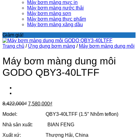
Máy bơm màng mực in
Máy bơm màng nước thải
Máy bơm màng sơn
Máy bơm màng thực phẩm
Máy bơm màng xăng dầu
Giảm giá!
Trang chủ
/
Ứng dụng bơm màng
/
Máy bơm màng dung môi
Máy bơm màng dung môi
GODO QBY3-40LTFF
Giá
Giá
8,422,000
₫
7,580,000
₫
gốc
hiện
Model: QBY3-40LTFF (1.5″ Nhôm teflon)
là:
tại
8,422,000₫.
là:
Nhà sản xuất: BIAN FENG
7,580,000₫.
Xuất xứ: Thượng Hải, China