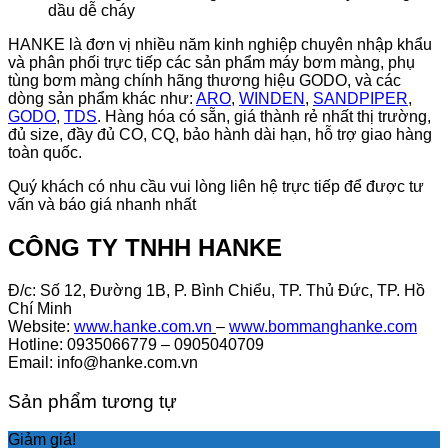
dầu dễ cháy
HANKE là đơn vị nhiều năm kinh nghiệp chuyên nhập khẩu
và phân phối trực tiếp các sản phẩm máy bơm màng, phụ
tùng bơm màng chính hãng thương hiệu GODO, và các
dòng sản phẩm khác như:
ARO
,
WINDEN
,
SANDPIPER
,
GODO
,
TDS
. Hàng hóa có sẵn, giá thành rẻ nhất thị trường,
đủ size, đầy đủ CO, CQ, bảo hành dài hạn, hỗ trợ giao hàng
toàn quốc.
Quý khách có nhu cầu vui lòng liên hệ trực tiếp để được tư
vấn và báo giá nhanh nhất
CÔNG TY TNHH HANKE
Đ/c: Số 12, Đường 1B, P. Bình Chiểu, TP. Thủ Đức, TP. Hồ
Chí Minh
Website:
www.hanke.com.vn
–
www.bommanghanke.com
Hotline: 0935066779 – 0905040709
Email: info@hanke.com.vn
Sản phẩm tương tự
Giảm giá!