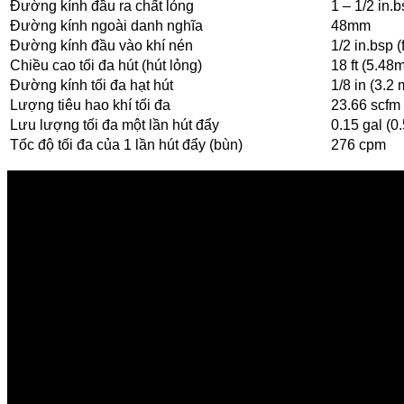
Đường kính đầu ra chất lỏng
1 – 1/2 in.b
Đường kính ngoài danh nghĩa
48mm
Đường kính đầu vào khí nén
1/2 in.bsp (f
Chiều cao tối đa hút (hút lỏng)
18 ft (5.48
Đường kính tối đa hạt hút
1/8 in (3.2
Lượng tiêu hao khí tối đa
23.66 scfm
Lưu lượng tối đa một lần hút đẩy
0.15 gal (0
Tốc độ tối đa của 1 lần hút đẩy (bùn)
276 cpm