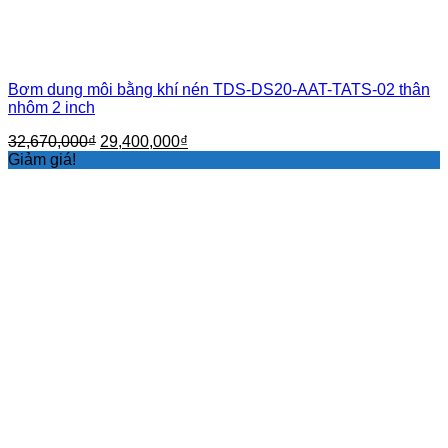
Bơm dung môi bằng khí nén TDS-DS20-AAT-TATS-02 thân
nhôm 2 inch
Giá
Giá
32,670,000
₫
29,400,000
₫
gốc
hiện
Giảm giá!
là:
tại
32,670,000₫.
là:
29,400,000₫.