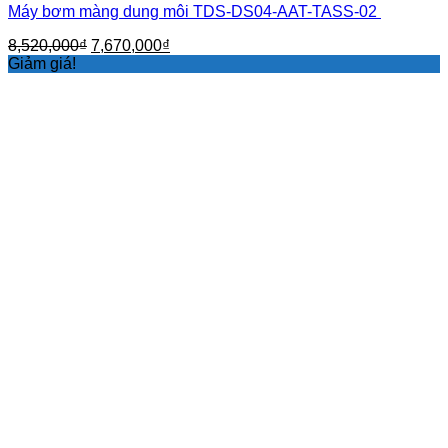
Máy bơm màng dung môi TDS-DS04-AAT-TASS-02
Giá
Giá
8,520,000
₫
7,670,000
₫
gốc
hiện
Giảm giá!
là:
tại
8,520,000₫.
là:
7,670,000₫.