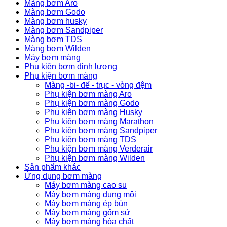
Màng bơm Aro
Màng bơm Godo
Màng bơm husky
Màng bơm Sandpiper
Màng bơm TDS
Màng bơm Wilden
Máy bơm màng
Phụ kiện bơm định lượng
Phụ kiện bơm màng
Màng -bi- đế - trục - vòng đệm
Phụ kiện bơm màng Aro
Phụ kiện bơm màng Godo
Phụ kiện bơm màng Husky
Phụ kiện bơm màng Marathon
Phụ kiện bơm màng Sandpiper
Phụ kiện bơm màng TDS
Phụ kiện bơm màng Verderair
Phụ kiện bơm màng Wilden
Sản phẩm khác
Ứng dụng bơm màng
Máy bơm màng cao su
Máy bơm màng dung môi
Máy bơm màng ép bùn
Máy bơm màng gốm sứ
Máy bơm màng hóa chất