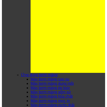
Ứng dụng bơm màng
Máy bơm màng cao su
Máy bơm màng dung môi
Máy bơm màng ép bùn
Máy bơm màng gốm sứ
Máy bơm màng hóa chất
Máy bơm màng mực in
Máy bơm màng nước thải