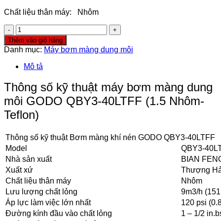
Chất liệu thân máy: Nhôm
Máy
bơm
Thêm vào giỏ hàng
màng
Danh mục:
Máy bơm màng dung môi
dung
môi
Mô tả
GODO
QBY3-
Thông số kỹ thuật máy bơm màng dung
40LTFF
môi GODO QBY3-40LTFF (1.5 Nhôm-
số
lượng
Teflon)
Thông số kỹ thuật Bơm màng khí nén GODO QBY3-40LTFF
Model
QBY3-40L
Nhà sản xuất
BIAN FEN
Xuất xứ
Thượng Hả
Chất liệu thân máy
Nhôm
Lưu lượng chất lỏng
9m3/h (151
Áp lực làm việc lớn nhất
120 psi (0.
Đường kính đầu vào chất lỏng
1 – 1/2 in.b