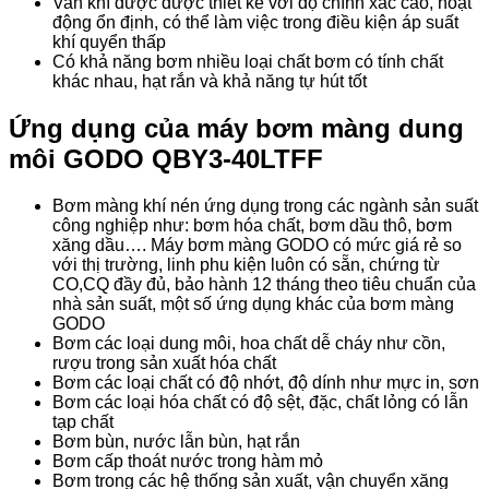
Van khí được được thiết kế với độ chính xác cao, hoạt
động ổn định, có thể làm việc trong điều kiện áp suất
khí quyển thấp
Có khả năng bơm nhiều loại chất bơm có tính chất
khác nhau, hạt rắn và khả năng tự hút tốt
Ứng dụng của máy bơm màng dung
môi GODO QBY3-40LTFF
Bơm màng khí nén ứng dụng trong các ngành sản suất
công nghiệp như: bơm hóa chất, bơm dầu thô, bơm
xăng dầu…. Máy bơm màng GODO có mức giá rẻ so
với thị trường, linh phu kiện luôn có sẵn, chứng từ
CO,CQ đầy đủ, bảo hành 12 tháng theo tiêu chuẩn của
nhà sản suất, một số ứng dụng khác của bơm màng
GODO
Bơm các loại dung môi, hoa chất dễ cháy như cồn,
rượu trong sản xuất hóa chất
Bơm các loại chất có độ nhớt, độ dính như mực in, sơn
Bơm các loại hóa chất có độ sệt, đặc, chất lỏng có lẫn
tạp chất
Bơm bùn, nước lẫn bùn, hạt rắn
Bơm cấp thoát nước trong hàm mỏ
Bơm trong các hệ thống sản xuất, vận chuyển xăng