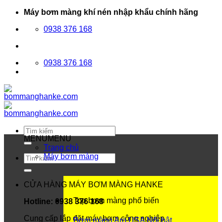
Bỏ
Máy bơm màng khí nén nhập khẩu chính hãng
qua
0938 376 168
nội
dung
0938 376 168
Tìm
kiếm:
MENU
MENU
Trang chủ
Máy bơm màng
Tìm
kiếm:
CỬA HÀNG MÁY BƠM MÀNG HANKE
Top bơm màng phổ biến
Hotline: 0938 376 168
Cung cấp lắp đặt máy bơm công nghiệp
Bơm màng Aro USA