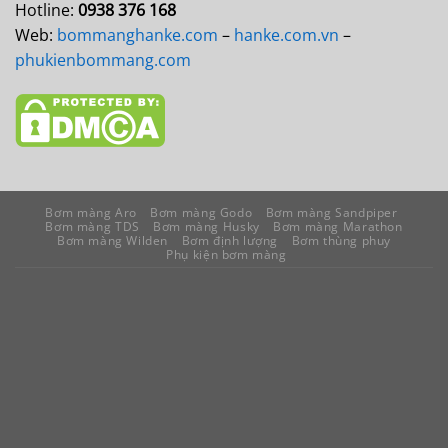
Hotline:
0938 376 168
Web:
bommanghanke.com
–
hanke.com.vn
–
phukienbommang.com
Bơm màng Aro
Bơm màng Godo
Bơm màng Sandpiper
Bơm màng TDS
Bơm màng Husky
Bơm màng Marathon
Bơm màng Wilden
Bơm định lượng
Bơm thùng phuy
Phụ kiện bơm màng