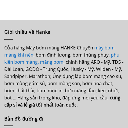
là:
tại
là:
tại
9,592,000₫.
là:
16,121,000₫.
là:
8,630,000₫.
14,510
Giới thiều về Hanke
Cửa hàng Máy bơm màng HANKE Chuyên
máy bơm
màng khí nén
, bơm định lượng, bơm thùng phuy,
phụ
kiện bơm màng,
màng bơm
, chính hãng ARO - Mỹ, TDS -
Đài Loan, GODO - Trung Quốc, Husky - Mỹ, Wilden - Mỹ,
Sandpiper, Marathon; Ứng dụng lắp bơm màng cao su,
bơm màng gốm sứ, bơm màng sơn, bơm hóa chất,
bơm chất thải, bơm mực in, bơm xăng dầu, keo, nhớt,
bột ... Hàng sẵn trong kho, đáp ứng mọi yêu cầu,
cung
cấp sỉ và lẻ giá tốt nhất toàn quố
c.
Bản đồ đường đi