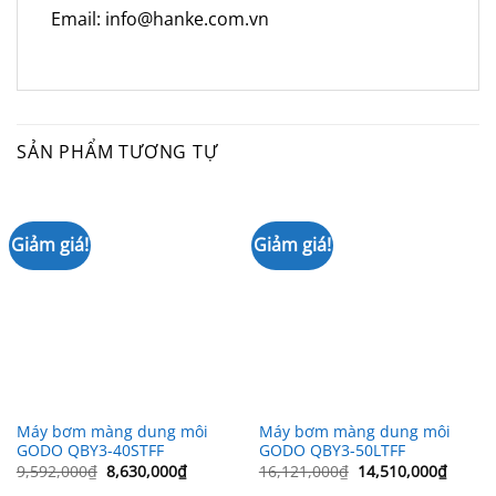
Email: info@hanke.com.vn
SẢN PHẨM TƯƠNG TỰ
Giảm giá!
Giảm giá!
Máy bơm màng dung môi
Máy bơm màng dung môi
GODO QBY3-40STFF
GODO QBY3-50LTFF
Giá
Giá
Giá
Giá
9,592,000
₫
8,630,000
₫
16,121,000
₫
14,510,000
₫
gốc
hiện
gốc
hiện