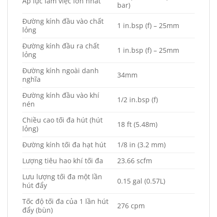
Áp lực làm việc lớn nhất
bar)
Đường kính đầu vào chất
1 in.bsp (f) – 25mm
lỏng
Đường kính đầu ra chất
1 in.bsp (f) – 25mm
lỏng
Đường kính ngoài danh
34mm
nghĩa
Đường kính đầu vào khí
1/2 in.bsp (f)
nén
Chiều cao tối đa hút (hút
18 ft (5.48m)
lỏng)
Đường kính tối đa hạt hút
1/8 in (3.2 mm)
Lượng tiêu hao khí tối đa
23.66 scfm
Lưu lượng tối đa một lần
0.15 gal (0.57L)
hút đẩy
Tốc độ tối đa của 1 lần hút
276 cpm
đẩy (bùn)