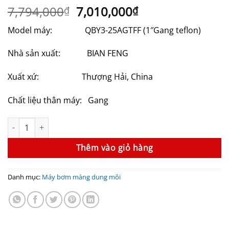
Giá
Giá
7,794,000
7,010,000
₫
₫
gốc
hiện
Model máy: QBY3-25AGTFF (1″Gang teflon)
là:
tại
7,794,000₫.
là:
Nhà sản xuất: BIAN FENG
7,010,000₫.
Xuất xứ: Thượng Hải, China
Chất liệu thân máy: Gang
Máy bơm màng dung môi GODO QBY3-25AGTFF số lượng
Thêm vào giỏ hàng
Danh mục:
Máy bơm màng dung môi