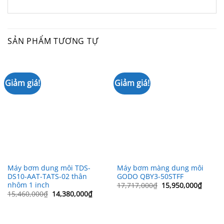
SẢN PHẨM TƯƠNG TỰ
Giảm giá!
Giảm giá!
Máy bơm dung môi TDS-
Máy bơm màng dung môi
DS10-AAT-TATS-02 thân
GODO QBY3-50STFF
nhôm 1 inch
Giá
Giá
17,717,000
₫
15,950,000
₫
gốc
hiện
Giá
Giá
15,460,000
₫
14,380,000
₫
là:
tại
gốc
hiện
17,717,000₫.
là:
là:
tại
15,950
15,460,000₫.
là:
14,380,000₫.