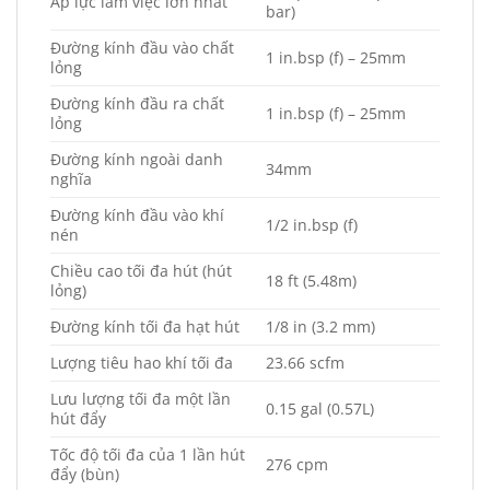
Áp lực làm việc lớn nhất
bar)
Đường kính đầu vào chất
1 in.bsp (f) – 25mm
lỏng
Đường kính đầu ra chất
1 in.bsp (f) – 25mm
lỏng
Đường kính ngoài danh
34mm
nghĩa
Đường kính đầu vào khí
1/2 in.bsp (f)
nén
Chiều cao tối đa hút (hút
18 ft (5.48m)
lỏng)
Đường kính tối đa hạt hút
1/8 in (3.2 mm)
Lượng tiêu hao khí tối đa
23.66 scfm
Lưu lượng tối đa một lần
0.15 gal (0.57L)
hút đẩy
Tốc độ tối đa của 1 lần hút
276 cpm
đẩy (bùn)