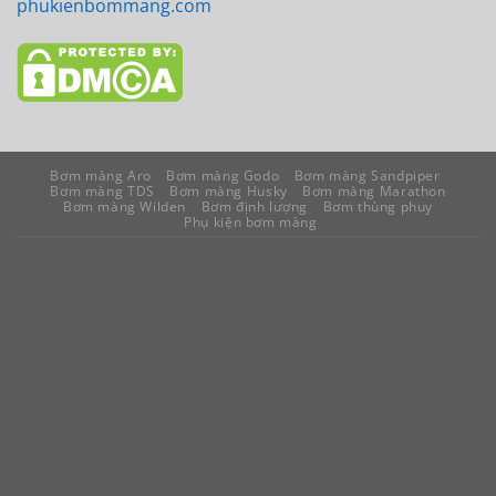
phukienbommang.com
Bơm màng Aro
Bơm màng Godo
Bơm màng Sandpiper
Bơm màng TDS
Bơm màng Husky
Bơm màng Marathon
Bơm màng Wilden
Bơm định lượng
Bơm thùng phuy
Phụ kiện bơm màng