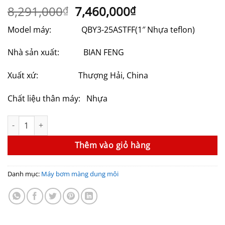
Giá
Giá
8,291,000
7,460,000
₫
₫
gốc
hiện
Model máy: QBY3-25ASTFF(1″ Nhựa teflon)
là:
tại
8,291,000₫.
là:
Nhà sản xuất: BIAN FENG
7,460,000₫.
Xuất xứ: Thượng Hải, China
Chất liệu thân máy: Nhựa
Máy bơm màng dung môi GODO QBY3-25ASTFF số lượng
Thêm vào giỏ hàng
Danh mục:
Máy bơm màng dung môi