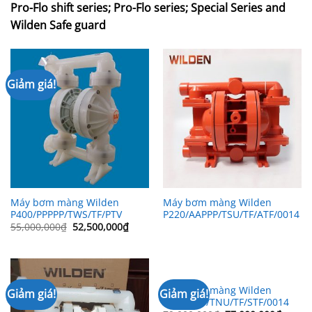
Pro-Flo shift series; Pro-Flo series; Special Series and
Wilden Safe guard
Giảm giá!
Máy bơm màng Wilden
Máy bơm màng Wilden
P400/PPPPP/TWS/TF/PTV
P220/AAPPP/TSU/TF/ATF/0014
Giá
Giá
55,000,000
₫
52,500,000
₫
gốc
hiện
là:
tại
55,000,000₫.
là:
52,500,000₫.
Máy bơm màng Wilden
Giảm giá!
Giảm giá!
P4/SSAPP/TNU/TF/STF/0014