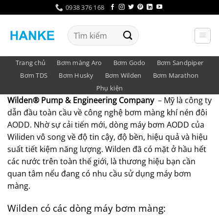
Bỏ
0938 376 168
qua
nội
Tìm
dung
kiếm:
Trang chủ
Bơm màng Aro
Bơm Godo
Bơm Sandpiper
Bơm TDS
Bơm Husky
Bơm Wilden
Bơm Marathon
Phụ kiện
Wilden® Pump & Engineering Company
– Mỹ là công ty
dẫn đầu toàn cầu về công nghệ bơm màng khí nén đôi
AODD. Nhờ sự cải tiến mới, dòng máy bơm AODD của
Wiliden vô song về độ tin cậy, độ bền, hiệu quả và hiệu
suất tiết kiệm năng lượng. Wilden đã có mặt ở hầu hết
các nước trên toàn thế giới, là thương hiệu bạn cần
quan tâm nếu đang có nhu cầu sử dụng máy bơm
màng.
Wilden có các dòng máy bơm màng: