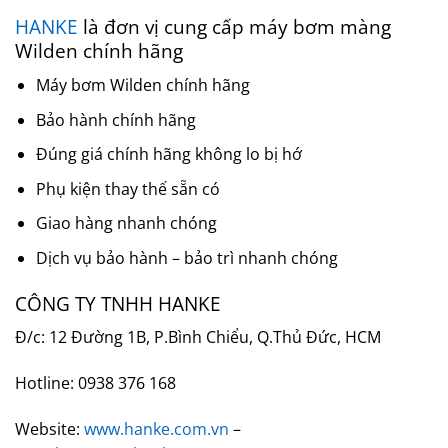
9,800,000₫.
là:
8,300,000₫.
HANKE
là đơn vị cung cấp máy bơm màng
Wilden chính hãng
Máy bơm Wilden chính hãng
Bảo hành chính hãng
Đúng giá chính hãng không lo bị hớ
Phụ kiện thay thế sẵn có
Giao hàng nhanh chóng
Dịch vụ bảo hành – bảo trì nhanh chóng
CÔNG TY TNHH HANKE
Đ/c: 12 Đường 1B, P.Bình Chiểu, Q.Thủ Đức, HCM
Hotline: 0938 376 168
Website:
www.hanke.com.vn
–