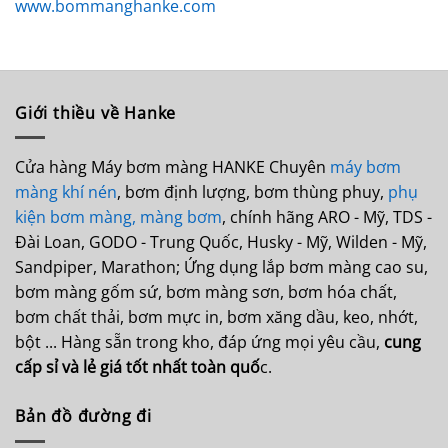
www.bommanghanke.com
Giới thiều về Hanke
Cửa hàng Máy bơm màng HANKE Chuyên
máy bơm
màng khí nén
, bơm định lượng, bơm thùng phuy,
phụ
kiện bơm màng,
màng bơm
, chính hãng ARO - Mỹ, TDS -
Đài Loan, GODO - Trung Quốc, Husky - Mỹ, Wilden - Mỹ,
Sandpiper, Marathon; Ứng dụng lắp bơm màng cao su,
bơm màng gốm sứ, bơm màng sơn, bơm hóa chất,
bơm chất thải, bơm mực in, bơm xăng dầu, keo, nhớt,
bột ... Hàng sẵn trong kho, đáp ứng mọi yêu cầu,
cung
cấp sỉ và lẻ giá tốt nhất toàn quố
c.
Bản đồ đường đi