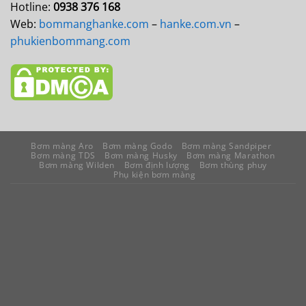
Hotline:
0938 376 168
Web:
bommanghanke.com
–
hanke.com.vn
–
phukienbommang.com
Bơm màng Aro
Bơm màng Godo
Bơm màng Sandpiper
Bơm màng TDS
Bơm màng Husky
Bơm màng Marathon
Bơm màng Wilden
Bơm định lượng
Bơm thùng phuy
Phụ kiện bơm màng