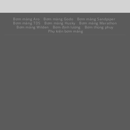
Bơm màng Aro
Bơm màng Godo
Bơm màng Sandpiper
Bơm màng TDS
Bơm màng Husky
Bơm màng Marathon
Bơm màng Wilden
Bơm định lượng
Bơm thùng phuy
Phụ kiện bơm màng