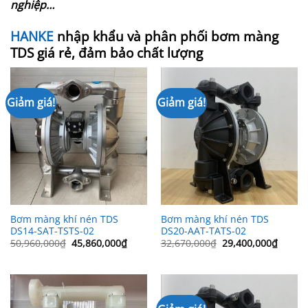
nghiệp…
HANKE
nhập khẩu và phân phối bơm màng
TDS giá rẻ, đảm bảo chất lượng
Giảm giá!
Giảm giá!
Bơm màng khí nén TDS
Bơm màng khí nén TDS
DS14-SAT-TSTS-02
DS20-AAT-TATS-02
Giá
Giá
Giá
Giá
50,960,000
₫
45,860,000
₫
32,670,000
₫
29,400,000
₫
gốc
hiện
gốc
hiện
là:
tại
là:
tại
50,960,000₫.
là:
32,670,000₫.
là:
45,860,000₫.
29,400