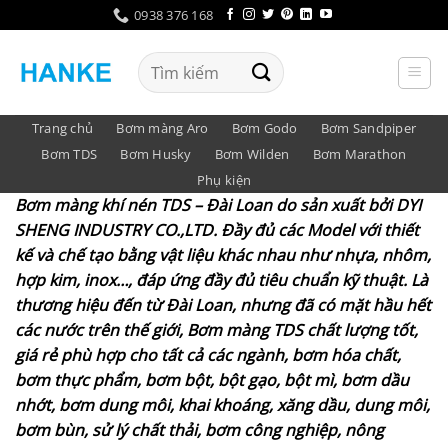
Bỏ
0938 376 168
qua
nội
Tìm
dung
kiếm:
Trang chủ
Bơm màng Aro
Bơm Godo
Bơm Sandpiper
Bơm TDS
Bơm Husky
Bơm Wilden
Bơm Marathon
Phụ kiện
Bơm màng khí nén TDS
– Đài Loan do sản xuất bởi
DYI
SHENG INDUSTRY CO.,LTD
. Đầy đủ các Model với thiết
kế và chế tạo bằng vật liệu khác nhau như nhựa, nhôm,
hợp kim, inox…, đáp ứng đầy đủ tiêu chuẩn kỹ thuật. Là
thương hiệu đến từ Đài Loan, nhưng đã có mặt hầu hết
các nước trên thế giới, Bơm màng TDS chất lượng tốt,
giá rẻ phù hợp cho tất cả các ngành, bơm hóa chất,
bơm thực phẩm, bơm bột, bột gạo, bột mì, bơm dầu
nhớt, bơm dung môi, khai khoáng, xăng dầu, dung môi,
bơm bùn, sử lý chất thải, bơm công nghiệp, nông