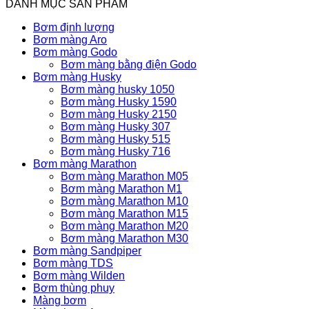
DANH MỤC SẢN PHẨM
Bơm định lượng
Bơm màng Aro
Bơm màng Godo
Bơm màng bằng điện Godo
Bơm màng Husky
Bơm màng husky 1050
Bơm màng Husky 1590
Bơm màng Husky 2150
Bơm màng Husky 307
Bơm màng Husky 515
Bơm màng Husky 716
Bơm màng Marathon
Bơm màng Marathon M05
Bơm màng Marathon M1
Bơm màng Marathon M10
Bơm màng Marathon M15
Bơm màng Marathon M20
Bơm màng Marathon M30
Bơm màng Sandpiper
Bơm màng TDS
Bơm màng Wilden
Bơm thùng phuy
Màng bơm