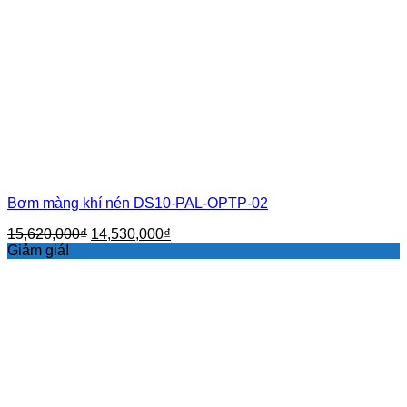
Bơm màng khí nén DS10-PAL-OPTP-02
Giá
Giá
15,620,000
₫
14,530,000
₫
gốc
hiện
Giảm giá!
là:
tại
15,620,000₫.
là:
14,530,000₫.