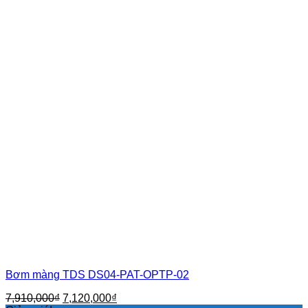
Bơm màng TDS DS04-PAT-OPTP-02
Giá
Giá
7,910,000
₫
7,120,000
₫