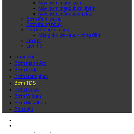
Máy bơm màng sơn
Máy bơm màng thực phẩm
Máy bơm màng xăng dầu
Bơm định lượng
Bơm thùng phuy
Phụ kiện bơm màng
Màng -bi- đế - trục - vòng đệm
Tin tức
Liên hệ
Trang chủ
Bơm màng Aro
Bơm Godo
Bơm Sandpiper
Bơm TDS
Bơm Husky
Bơm Wilden
Bơm Marathon
Phụ kiện