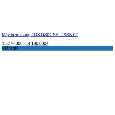
Máy bơm màng TDS DS04-SAI-TSSS-02
Giá
Giá
15,770,000
₫
14,190,000
₫
gốc
hiện
Giảm giá!
là:
tại
15,770,000₫.
là:
14,190,000₫.