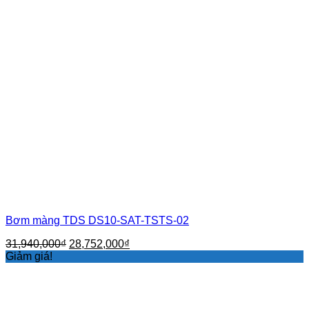
Bơm màng TDS DS10-SAT-TSTS-02
Giá
Giá
31,940,000
₫
28,752,000
₫
gốc
hiện
Giảm giá!
là:
tại
31,940,000₫.
là:
28,752,000₫.