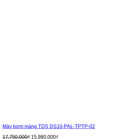
Máy bơm màng TDS DS10-PAL-TPTP-02
Giá
Giá
17,750,000
₫
15,980,000
₫