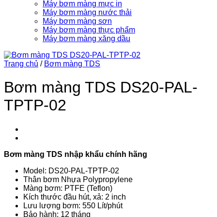
Máy bơm màng mực in
Máy bơm màng nước thải
Máy bơm màng sơn
Máy bơm màng thực phẩm
Máy bơm màng xăng dầu
Trang chủ
/
Bơm màng TDS
Bơm màng TDS DS20-PAL-
TPTP-02
Bơm màng TDS nhập khẩu chính hãng
Model: DS20-PAL-TPTP-02
Thân bơm Nhựa Polypropylene
Màng bơm: PTFE (Teflon)
Kích thước đầu hút, xả: 2 inch
Lưu lượng bơm: 550 Lít/phút
Bảo hành: 12 tháng