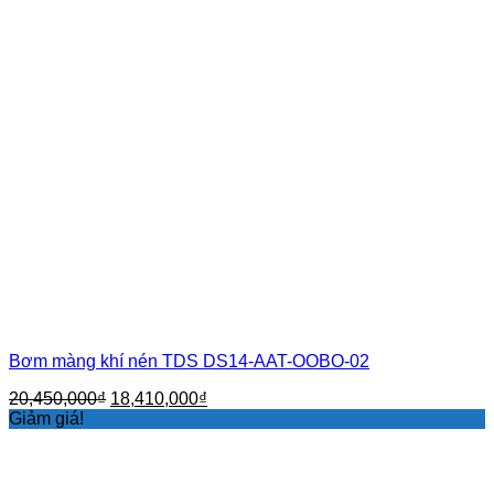
Bơm màng khí nén TDS DS14-AAT-OOBO-02
Giá
Giá
20,450,000
₫
18,410,000
₫
gốc
hiện
Giảm giá!
là:
tại
20,450,000₫.
là:
18,410,000₫.