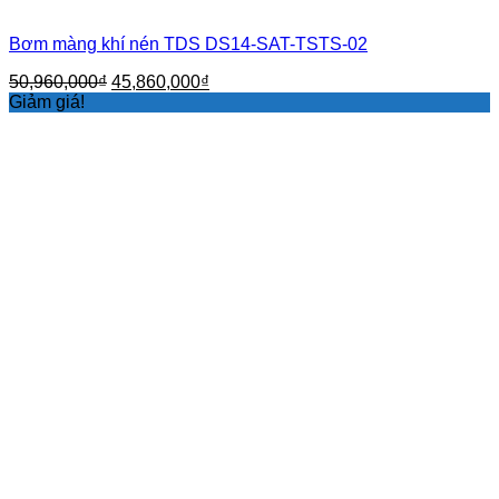
Bơm màng khí nén TDS DS14-SAT-TSTS-02
Giá
Giá
50,960,000
₫
45,860,000
₫
gốc
hiện
Giảm giá!
là:
tại
50,960,000₫.
là:
45,860,000₫.