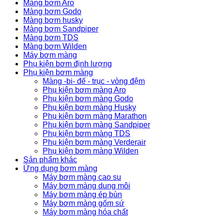
Màng bơm Aro
Màng bơm Godo
Màng bơm husky
Màng bơm Sandpiper
Màng bơm TDS
Màng bơm Wilden
Máy bơm màng
Phụ kiện bơm định lượng
Phụ kiện bơm màng
Màng -bi- đế - trục - vòng đệm
Phụ kiện bơm màng Aro
Phụ kiện bơm màng Godo
Phụ kiện bơm màng Husky
Phụ kiện bơm màng Marathon
Phụ kiện bơm màng Sandpiper
Phụ kiện bơm màng TDS
Phụ kiện bơm màng Verderair
Phụ kiện bơm màng Wilden
Sản phẩm khác
Ứng dụng bơm màng
Máy bơm màng cao su
Máy bơm màng dung môi
Máy bơm màng ép bùn
Máy bơm màng gốm sứ
Máy bơm màng hóa chất