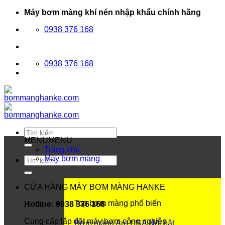
Bỏ
Máy bơm màng khí nén nhập khẩu chính hãng
qua
0938 376 168
nội
dung
0938 376 168
Tìm
kiếm:
MENU
MENU
Trang chủ
Máy bơm màng
Tìm
kiếm:
CỬA HÀNG MÁY BƠM MÀNG HANKE
Top bơm màng phổ biến
Hotline: 0938 376 168
Cung cấp lắp đặt máy bơm công nghiệp
Bơm màng Aro USA