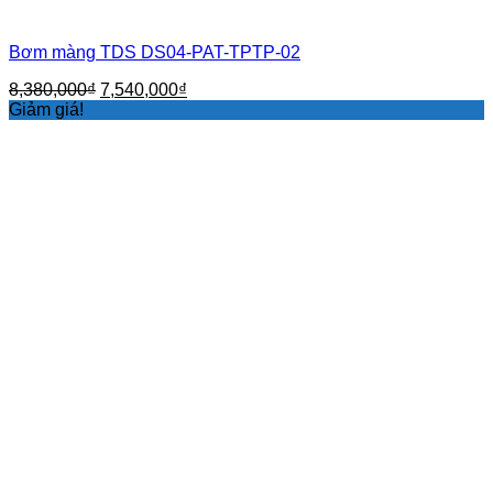
Bơm màng TDS DS04-PAT-TPTP-02
Giá
Giá
8,380,000
₫
7,540,000
₫
gốc
hiện
Giảm giá!
là:
tại
8,380,000₫.
là:
7,540,000₫.