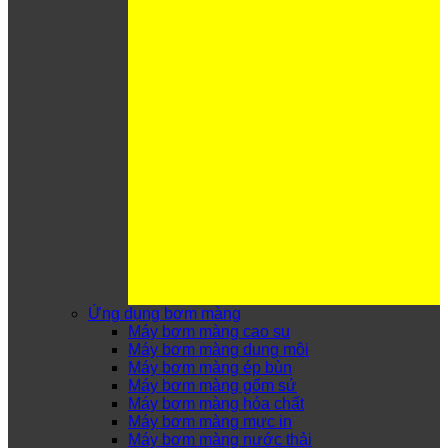
Ứng dụng bơm màng
Máy bơm màng cao su
Máy bơm màng dung môi
Máy bơm màng ép bùn
Máy bơm màng gốm sứ
Máy bơm màng hóa chất
Máy bơm màng mực in
Máy bơm màng nước thải