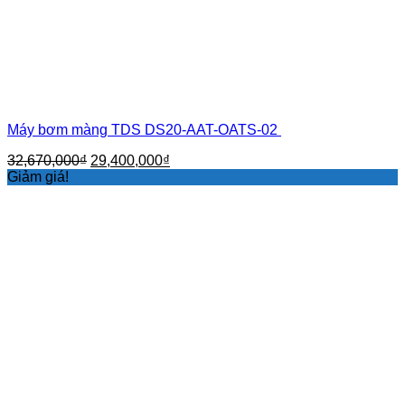
Máy bơm màng TDS DS20-AAT-OATS-02
Giá
Giá
32,670,000
₫
29,400,000
₫
gốc
hiện
Giảm giá!
là:
tại
32,670,000₫.
là:
29,400,000₫.