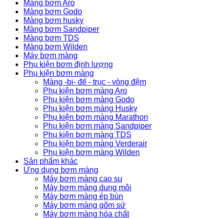
Màng bơm Aro
Màng bơm Godo
Màng bơm husky
Màng bơm Sandpiper
Màng bơm TDS
Màng bơm Wilden
Máy bơm màng
Phụ kiện bơm định lượng
Phụ kiện bơm màng
Màng -bi- đế - trục - vòng đệm
Phụ kiện bơm màng Aro
Phụ kiện bơm màng Godo
Phụ kiện bơm màng Husky
Phụ kiện bơm màng Marathon
Phụ kiện bơm màng Sandpiper
Phụ kiện bơm màng TDS
Phụ kiện bơm màng Verderair
Phụ kiện bơm màng Wilden
Sản phẩm khác
Ứng dụng bơm màng
Máy bơm màng cao su
Máy bơm màng dung môi
Máy bơm màng ép bùn
Máy bơm màng gốm sứ
Máy bơm màng hóa chất