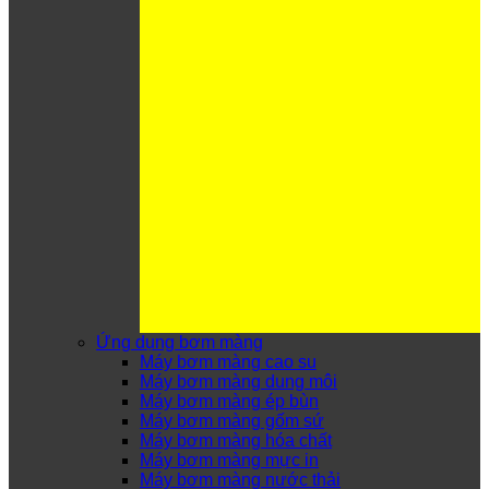
Ứng dụng bơm màng
Máy bơm màng cao su
Máy bơm màng dung môi
Máy bơm màng ép bùn
Máy bơm màng gốm sứ
Máy bơm màng hóa chất
Máy bơm màng mực in
Máy bơm màng nước thải