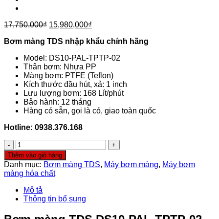
Giá
Giá
17,750,000
₫
15,980,000
₫
gốc
hiện
Bơm màng TDS nhập khẩu chính hãng
là:
tại
17,750,000₫.
là:
Model: DS10-PAL-TPTP-02
15,980,000₫.
Thân bơm: Nhựa PP
Màng bơm: PTFE (Teflon)
Kích thước đầu hút, xả: 1 inch
Lưu lượng bơm: 168 Lít/phút
Bảo hành: 12 tháng
Hàng có sẵn, gọi là có, giao toàn quốc
Hotline: 0938.376.168
Máy
bơm
Thêm vào giỏ hàng
màng
Danh mục:
Bơm màng TDS
,
Máy bơm màng
,
Máy bơm
TDS
màng hóa chất
DS10-
PAL-
Mô tả
TPTP-
Thông tin bổ sung
02
số