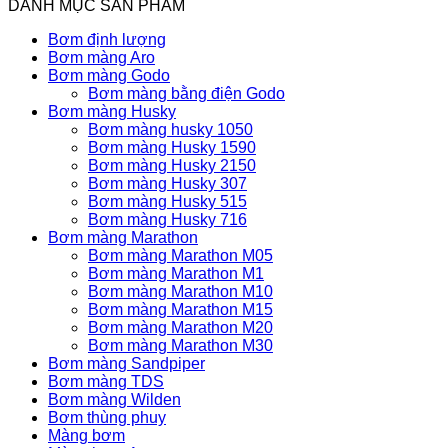
DANH MỤC SẢN PHẨM
Bơm định lượng
Bơm màng Aro
Bơm màng Godo
Bơm màng bằng điện Godo
Bơm màng Husky
Bơm màng husky 1050
Bơm màng Husky 1590
Bơm màng Husky 2150
Bơm màng Husky 307
Bơm màng Husky 515
Bơm màng Husky 716
Bơm màng Marathon
Bơm màng Marathon M05
Bơm màng Marathon M1
Bơm màng Marathon M10
Bơm màng Marathon M15
Bơm màng Marathon M20
Bơm màng Marathon M30
Bơm màng Sandpiper
Bơm màng TDS
Bơm màng Wilden
Bơm thùng phuy
Màng bơm