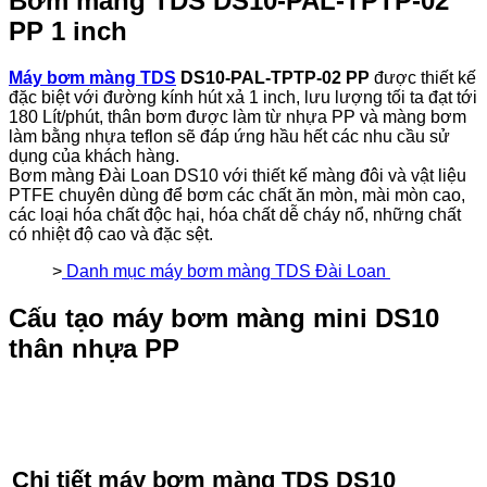
Bơm màng TDS
DS10-PAL-TPTP-02
lượng
PP 1 inch
Máy bơm màng TDS
DS10-PAL-TPTP-02
PP
được thiết kế
đặc biệt với đường kính hút xả 1 inch, lưu lượng tối ta đạt tới
180 Lít/phút, thân bơm được làm từ nhựa PP và màng bơm
làm bằng nhựa teflon sẽ đáp ứng hầu hết các nhu cầu sử
dụng của khách hàng.
Bơm màng Đài Loan DS10 với thiết kế màng đôi và vật liệu
PTFE chuyên dùng để bơm các chất ăn mòn, mài mòn cao,
các loại hóa chất độc hại, hóa chất dễ cháy nổ, những chất
có nhiệt độ cao và đặc sệt.
>
Danh mục máy bơm màng TDS Đài Loan
Cấu tạo máy bơm màng mini
DS10
thân nhựa PP
Chi tiết máy bơm màng TDS DS10