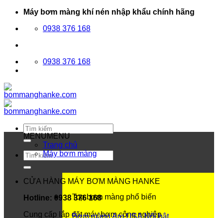
Bỏ
Máy bơm màng khí nén nhập khẩu chính hãng
qua
0938 376 168
nội
dung
0938 376 168
Tìm
kiếm:
MENU
MENU
Trang chủ
Máy bơm màng
Tìm
kiếm:
CỬA HÀNG MÁY BƠM MÀNG HANKE
Top bơm màng phổ biến
Hotline: 0938 376 168
Cung cấp lắp đặt máy bơm công nghiệp
Bơm màng Aro USA