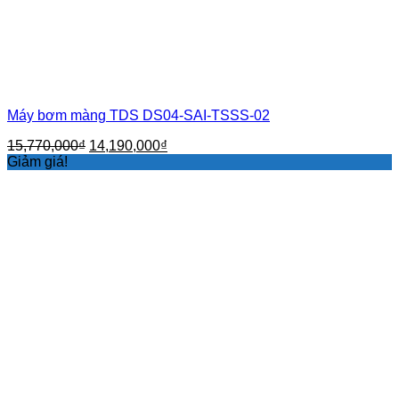
Máy bơm màng TDS DS04-SAI-TSSS-02
Giá
Giá
15,770,000
₫
14,190,000
₫
gốc
hiện
Giảm giá!
là:
tại
15,770,000₫.
là:
14,190,000₫.