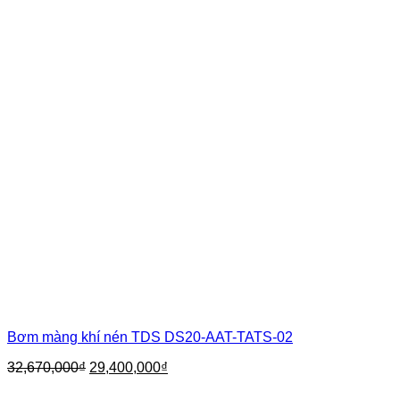
Bơm màng khí nén TDS DS20-AAT-TATS-02
Giá
Giá
32,670,000
₫
29,400,000
₫
gốc
hiện
là:
tại