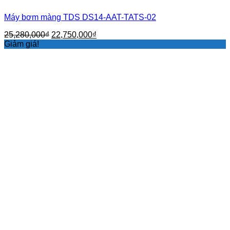
Máy bơm màng TDS DS14-AAT-TATS-02
Giá
Giá
25,280,000
₫
22,750,000
₫
gốc
hiện
Giảm giá!
là:
tại
25,280,000₫.
là:
22,750,000₫.