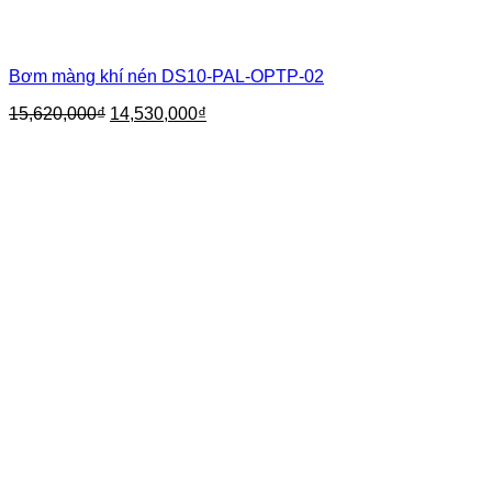
Bơm màng khí nén DS10-PAL-OPTP-02
Giá
Giá
15,620,000
₫
14,530,000
₫
gốc
hiện
là:
tại
15,620,000₫.
là:
14,530,000₫.