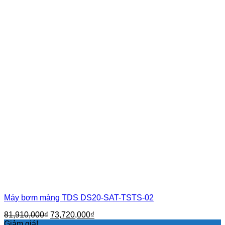
Máy bơm màng TDS DS20-SAT-TSTS-02
Giá
Giá
81,910,000
₫
73,720,000
₫
gốc
hiện
Giảm giá!