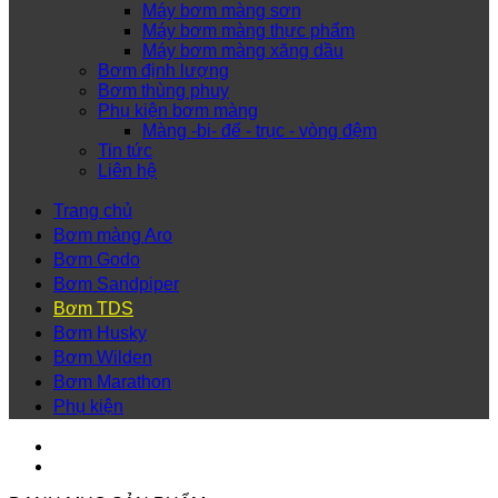
Máy bơm màng sơn
Máy bơm màng thực phẩm
Máy bơm màng xăng dầu
Bơm định lượng
Bơm thùng phuy
Phụ kiện bơm màng
Màng -bi- đế - trục - vòng đệm
Tin tức
Liên hệ
Trang chủ
Bơm màng Aro
Bơm Godo
Bơm Sandpiper
Bơm TDS
Bơm Husky
Bơm Wilden
Bơm Marathon
Phụ kiện