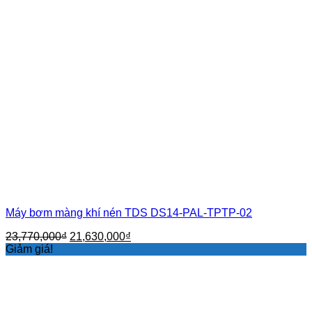
Máy bơm màng khí nén TDS DS14-PAL-TPTP-02
Giá
Giá
23,770,000
₫
21,630,000
₫
gốc
hiện
Giảm giá!
là:
tại
23,770,000₫.
là:
21,630,000₫.