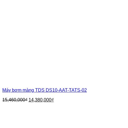
Máy bơm màng TDS DS10-AAT-TATS-02
Giá
Giá
15,460,000
₫
14,380,000
₫
gốc
hiện
là:
tại
15,460,000₫.
là:
14,380,000₫.