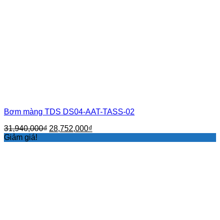
Bơm màng TDS DS04-AAT-TASS-02
Giá
Giá
31,940,000
₫
28,752,000
₫
gốc
hiện
Giảm giá!
là:
tại
31,940,000₫.
là:
28,752,000₫.