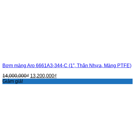
Bơm màng Aro 6661A3-344-C (1”, Thân Nhựa, Màng PTFE)
Giá
Giá
14,000,000
₫
13,200,000
₫
gốc
hiện
Giảm giá!
là:
tại
14,000,000₫.
là:
13,200,000₫.