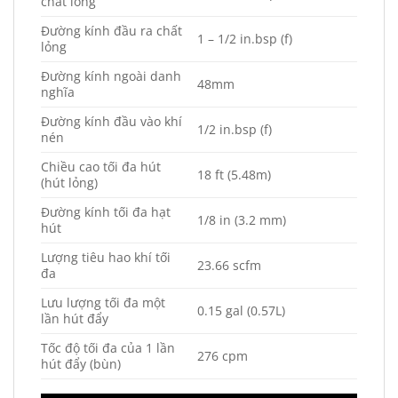
chất lỏng
Đường kính đầu ra chất
1 – 1/2 in.bsp (f)
lỏng
Đường kính ngoài danh
48mm
nghĩa
Đường kính đầu vào khí
1/2 in.bsp (f)
nén
Chiều cao tối đa hút
18 ft (5.48m)
(hút lỏng)
Đường kính tối đa hạt
1/8 in (3.2 mm)
hút
Lượng tiêu hao khí tối
23.66 scfm
đa
Lưu lượng tối đa một
0.15 gal (0.57L)
lần hút đẩy
Tốc độ tối đa của 1 lần
276 cpm
hút đẩy (bùn)