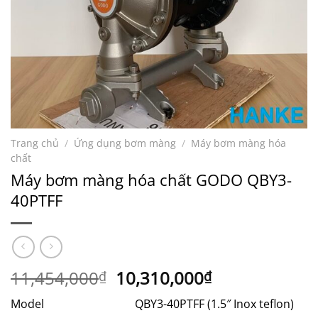
Trang chủ
/
Ứng dụng bơm màng
/
Máy bơm màng hóa
chất
Máy bơm màng hóa chất GODO QBY3-
40PTFF
Giá
Giá
11,454,000
10,310,000
₫
₫
gốc
hiện
Model QBY3-40PTFF (1.5″ Inox teflon)
là:
tại