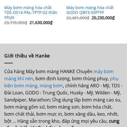
Máy bơm màng hóa chất
Máy bơm màng hóa chất
TDS-DS14-PAL-TPTP-02 thân
GODO QBY3-50PTFF
nhựa
Giá
Giá
22,481,000
₫
20,230,000
₫
gốc
hiện
Giá
Giá
23,770,000
₫
21,630,000
₫
là:
tại
gốc
hiện
22,481,000₫.
là:
là:
tại
20,230
23,770,000₫.
là:
21,630,000₫.
Giới thiều về Hanke
Cửa hàng Máy bơm màng HANKE Chuyên
máy bơm
màng khí nén
, bơm định lượng, bơm thùng phuy,
phụ
kiện bơm màng,
màng bơm
, chính hãng ARO - Mỹ, TDS -
Đài Loan, GODO - Trung Quốc, Husky - Mỹ, Wilden - Mỹ,
Sandpiper, Marathon; Ứng dụng lắp bơm màng cao su,
bơm màng gốm sứ, bơm màng sơn, bơm hóa chất,
bơm chất thải, bơm mực in, bơm xăng dầu, keo, nhớt,
bột ... Hàng sẵn trong kho, đáp ứng mọi yêu cầu,
cung