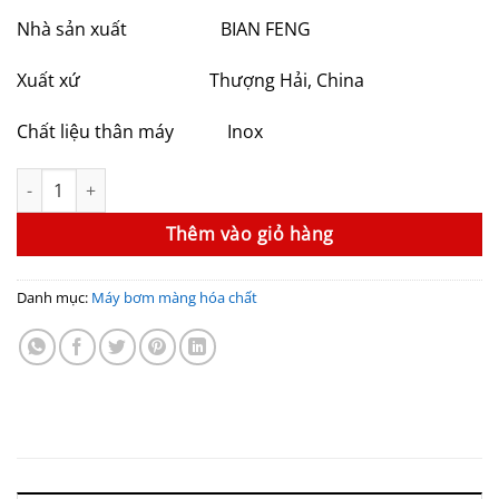
11,454,000₫.
là:
Nhà sản xuất BIAN FENG
10,310,000₫.
Xuất xứ Thượng Hải, China
Chất liệu thân máy Inox
Máy bơm màng hóa chất GODO QBY3-40PTFF số lượng
Thêm vào giỏ hàng
Danh mục:
Máy bơm màng hóa chất