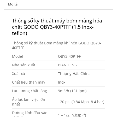
Mô tả
Thông số kỹ thuật máy bơm màng hóa
chất GODO QBY3-40PTFF (1.5 Inox-
teflon)
Thông số kỹ thuật Bơm màng khí nén GODO QBY3-
40PTFF
Model
QBY3-40PTFF
Nhà sản xuất
BIAN FENG
Xuất xứ
Thượng Hải, China
Chất liệu thân máy
Inox
Lưu lượng chất lỏng
9m3/h (151 lpm)
Áp lực làm việc lớn
120 psi (0.84 Mpa, 8.4 bar)
nhất
Đường kính đầu vào
1 – 1/2 in.bsp (f)