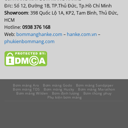
Đ/c: Số 12, Đường 1B, TP.Thủ Đức, Tp.Hồ Chí Minh
Showroom
: 398 Quốc Lộ 1A, KP2, Tam Bình, Thủ Đức,
HCM
Hotline:
0938 376 168
Web:
bommanghanke.com
–
hanke.com.vn
–
phukienbommang.com
Bơm màng Aro
Bơm màng Godo
Bơm màng Sandpiper
Bơm màng TDS
Bơm màng Husky
Bơm màng Marathon
Bơm màng Wilden
Bơm định lượng
Bơm thùng phuy
Phụ kiện bơm màng