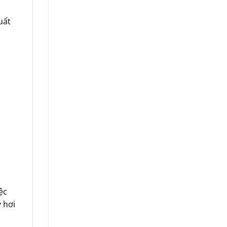
uất
ệc
 hơi