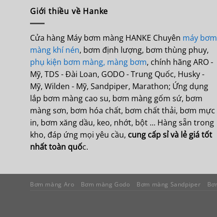
Giới thiều về Hanke
Cửa hàng Máy bơm màng HANKE Chuyên
máy bơm
màng khí nén
, bơm định lượng, bơm thùng phuy,
phụ kiện bơm màng,
màng bơm
, chính hãng ARO -
Mỹ, TDS - Đài Loan, GODO - Trung Quốc, Husky -
Mỹ, Wilden - Mỹ, Sandpiper, Marathon; Ứng dụng
lắp bơm màng cao su, bơm màng gốm sứ, bơm
màng sơn, bơm hóa chất, bơm chất thải, bơm mực
in, bơm xăng dầu, keo, nhớt, bột ... Hàng sẵn trong
kho, đáp ứng mọi yêu cầu,
cung cấp sỉ và lẻ giá tốt
nhất toàn quố
c.
Bơm màng Aro
Bơm màng Godo
Bơm màng Sandpiper
Bơ