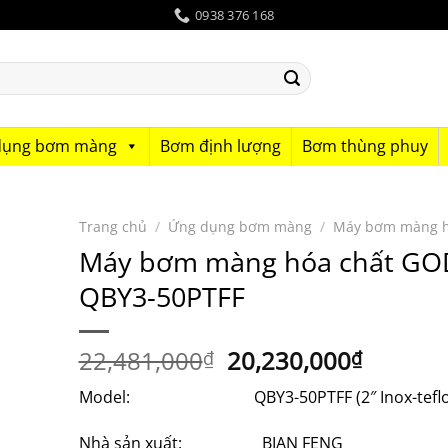
0938 376 168
dụng bơm màng
Bơm định lượng
Bơm thùng phuy
Trang chủ
/
Ứng dụng bơm màng
/
Máy bơm màng h
Máy bơm màng hóa chất G
QBY3-50PTFF
Giá
Giá
22,481,000
20,230,000
₫
₫
gốc
hiện
Model: QBY3-50PTFF (2″ Inox-teflo
là:
tại
22,481,000₫.
là:
Nhà sản xuất: BIAN FENG