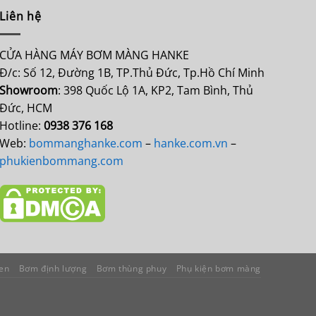
Liên hệ
CỬA HÀNG MÁY BƠM MÀNG HANKE
Đ/c: Số 12, Đường 1B, TP.Thủ Đức, Tp.Hồ Chí Minh
Showroom
: 398 Quốc Lộ 1A, KP2, Tam Bình, Thủ
Đức, HCM
Hotline:
0938 376 168
Web:
bommanghanke.com
–
hanke.com.vn
–
phukienbommang.com
en
Bơm định lượng
Bơm thùng phuy
Phụ kiện bơm màng