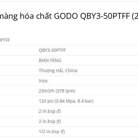
 màng hóa chất GODO QBY3-50PTFF (
0PTFF
QBY3-50PTFF
BIAN FENG
Thượng Hải, China
Inox
23m3/h (378 lpm)
120 psi (0.84 Mpa, 8.4 bar)
2 in.bsp (f)
2 in.bsp (f)
1/2 in.bsp (f)