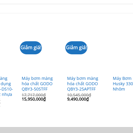
Giảm giá!
Giảm giá!
àng
Máy bơm màng
Máy bơm màng
Máy Bơm
ử dụng
hóa chất GODO
hóa chất GODO
Husky 330
S-DS10-
QBY3-50STFF
QBY3-25APTFF
Nhôm
2 nhựa
17,717,000
₫
10,545,000
₫
Giá
Giá
Giá
Giá
15,950,000
₫
9,490,000
₫
₫
gốc
hiện
gốc
hiện
Giá
₫
là:
tại
là:
tại
hiện
17,717,000₫.
là:
10,545,000₫.
là:
tại
15,950,000₫.
9,490,000₫.
.
là:
15,980,000₫.