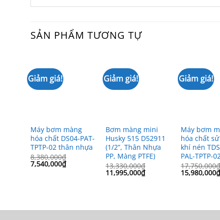
SẢN PHẨM TƯƠNG TỰ
Giảm giá!
Giảm giá!
Giảm giá!
Máy bơm màng
Bơm màng mini
Máy bơm m
hóa chất DS04-PAT-
Husky 515 D52911
hóa chất s
TPTP-02 thân nhựa
(1/2”, Thân Nhựa
khí nén TD
PP, Màng PTFE)
PAL-TPTP-0
8,380,000
₫
Giá
Giá
7,540,000
₫
13,330,000
₫
17,750,000
gốc
hiện
Giá
Giá
Giá
11,995,000
₫
15,980,000
là:
tại
gốc
hiện
gốc
8,380,000₫.
là:
là:
tại
là:
7,540,000₫.
13,330,000₫.
là:
17,750,000₫
11,995,000₫.