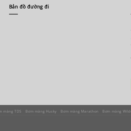
Bản đồ đường đi
m màng TDS
Bơm màng Husky
Bơm màng Marathon
Bơm màng Wild