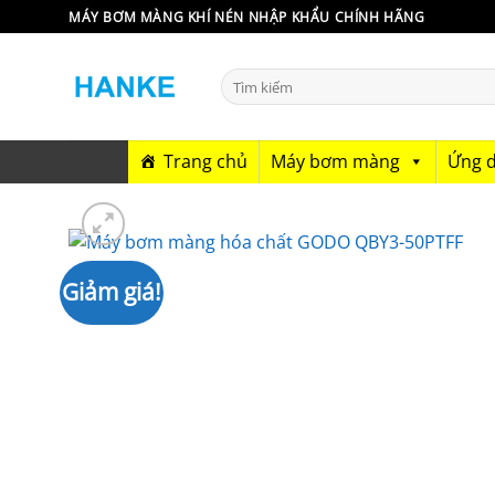
Bỏ
MÁY BƠM MÀNG KHÍ NÉN NHẬP KHẨU CHÍNH HÃNG
qua
nội
Tìm
dung
kiếm:
Trang chủ
Máy bơm màng
Ứng 
Giảm giá!