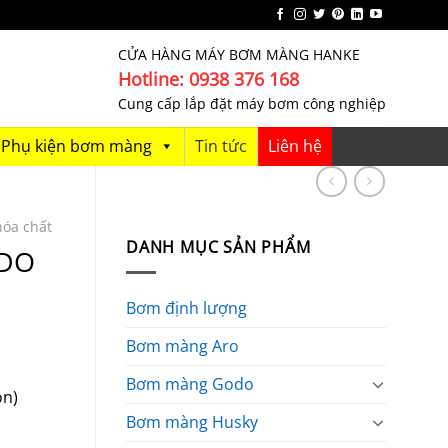
CỬA HÀNG MÁY BƠM MÀNG HANKE
Hotline: 0938 376 168
Cung cấp lắp đặt máy bơm công nghiệp
Phụ kiện bơm màng
Tin tức
Liên hệ
óa chất
DANH MỤC SẢN PHẨM
ODO
Bơm định lượng
Bơm màng Aro
Bơm màng Godo
n)
Bơm màng Husky