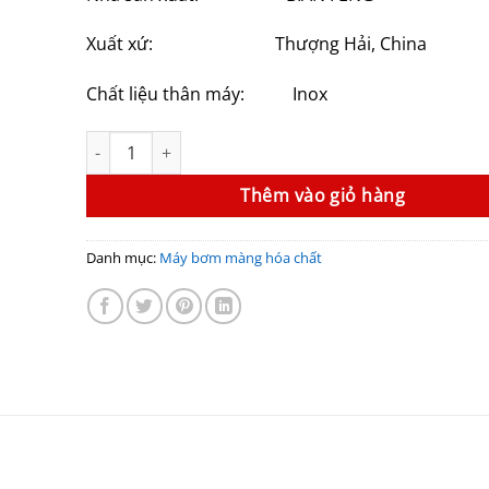
20,230,
Xuất xứ: Thượng Hải, China
Chất liệu thân máy: Inox
Máy bơm màng hóa chất GODO QBY3-50PTFF số lượng
Thêm vào giỏ hàng
Danh mục:
Máy bơm màng hóa chất