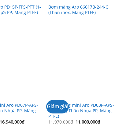
 PD15P-FPS-PTT (1-
Bơm màng Aro 66617B-244-C
hựa PP, Màng PTFE)
(Thân inox, Màng PTFE)
ni Aro PD07P-APS-
Bơm màng mini Aro PD03P-APS-
Giảm giá!
hân Nhựa PP, Màng
PTT (3/8”, Thân Nhựa PP, Màng
PTFE)
Giá
Giá
Giá
Giá
16,940,000
₫
11,970,000
₫
11,000,000
₫
gốc
hiện
gốc
hiện
là:
tại
là:
tại
18,410,000₫.
là:
11,970,000₫.
là: