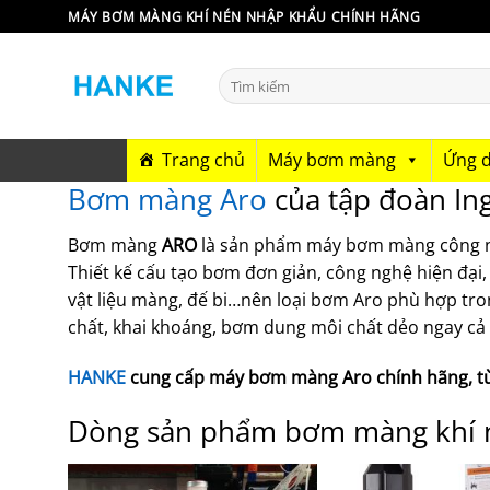
Bỏ
MÁY BƠM MÀNG KHÍ NÉN NHẬP KHẨU CHÍNH HÃNG
qua
nội
Tìm
dung
kiếm:
Trang chủ
Máy bơm màng
Ứng 
Bơm màng Aro
của tập đoàn Ing
Bơm màng
ARO
là sản phẩm máy bơm màng công n
Thiết kế cấu tạo bơm đơn giản, công nghệ hiện đại, 
vật liệu màng, đế bi…nên loại bơm Aro phù hợp tr
chất, khai khoáng, bơm dung môi chất dẻo ngay cả 
HANKE
cung cấp máy bơm màng Aro chính hãng, t
Dòng sản phẩm bơm màng khí né