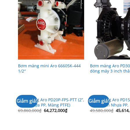
Bơm màng mini Aro 66605K-444
Bơm màng Aro PD30
1/2″
dòng máy 3 inch th
Bơm màng Aro PD20P-FPS-PTT (2”,
Bơm màng Aro PD15P
Giảm giá!
Giảm giá!
Thân Nhựa PP, Màng PTFE)
1/2”, Thân Nhựa PP,
Giá
Giá
Giá
69,860,000
₫
64,272,000
₫
49,580,000
₫
45,614
gốc
hiện
gốc
là:
tại
là:
69,860,000₫.
là:
49,580,
64,272,000₫.