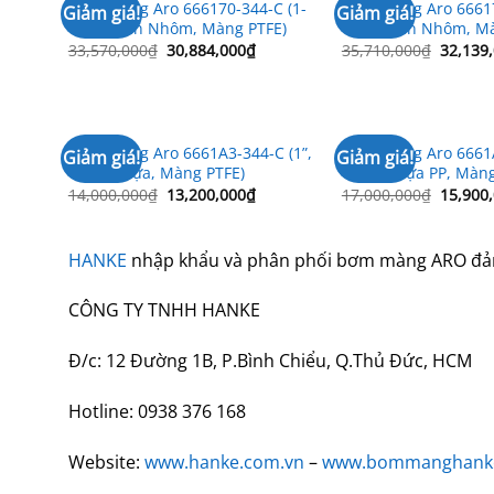
Bơm màng Aro 666170-344-C (1-
Bơm màng Aro 66617
Giảm giá!
Giảm giá!
1/2”, Thân Nhôm, Màng PTFE)
1/2”, Thân Nhôm, M
Giá
Giá
Giá
33,570,000
₫
30,884,000
₫
35,710,000
₫
32,139
gốc
hiện
gốc
là:
tại
là:
33,570,000₫.
là:
35,710,
30,884,000₫.
Bơm màng Aro 6661A3-344-C (1”,
Bơm màng Aro 6661A
Giảm giá!
Giảm giá!
Thân Nhựa, Màng PTFE)
Thân Nhựa PP, Màng
Giá
Giá
Giá
14,000,000
₫
13,200,000
₫
17,000,000
₫
15,900
gốc
hiện
gốc
là:
tại
là:
14,000,000₫.
là:
17,000,
13,200,000₫.
HANKE
nhập khẩu và phân phối bơm màng ARO đảm 
CÔNG TY TNHH HANKE
Đ/c: 12 Đường 1B, P.Bình Chiểu, Q.Thủ Đức, HCM
Hotline: 0938 376 168
Website:
www.hanke.com.vn
–
www.bommanghank