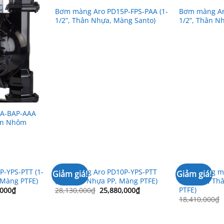
Bơm màng Aro PD15P-FPS-PAA (1-
Bơm màng Aro
1/2”, Thân Nhựa, Màng Santo)
1/2”, Thân N
A-BAP-AAA
ân Nhôm
-YPS-PTT (1-
Bơm màng Aro PD10P-YPS-PTT
Bơm màng mi
Giảm giá!
Giảm giá!
 Màng PTFE)
(1”, Thân Nhựa PP, Màng PTFE)
PTT (3/4”, T
PTFE)
Giá
Giá
Giá
,000
₫
28,130,000
₫
25,880,000
₫
hiện
gốc
hiện
18,410,000
₫
tại
là:
tại
000₫.
là:
28,130,000₫.
là:
45,614,000₫.
25,880,000₫.