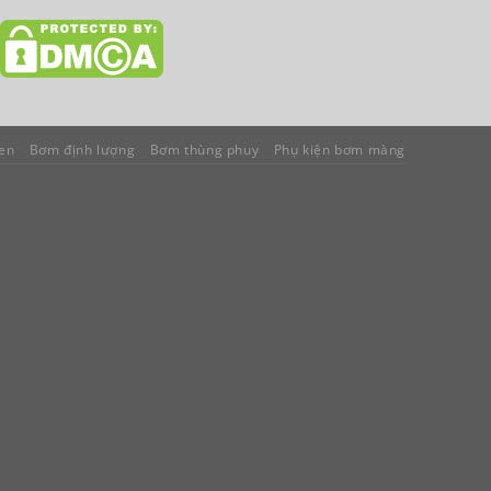
en
Bơm định lượng
Bơm thùng phuy
Phụ kiện bơm màng