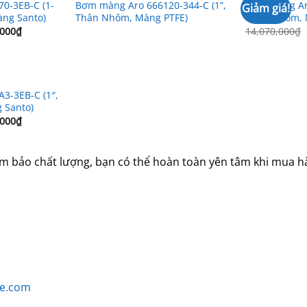
0-3EB-C (1-
Bơm màng Aro 666120-344-C (1”,
Bơm màng Aro
Giảm giá!
àng Santo)
Thân Nhôm, Màng PTFE)
Thân Nhôm, 
Giá
,000
₫
14,070,000
₫
hiện
tại
000₫.
là:
32,139,000₫.
3-3EB-C (1″,
 Santo)
Giá
,000
₫
hiện
tại
000₫.
là:
15,900,000₫.
bảo chất lượng, bạn có thể hoàn toàn yên tâm khi mua hà
e.com