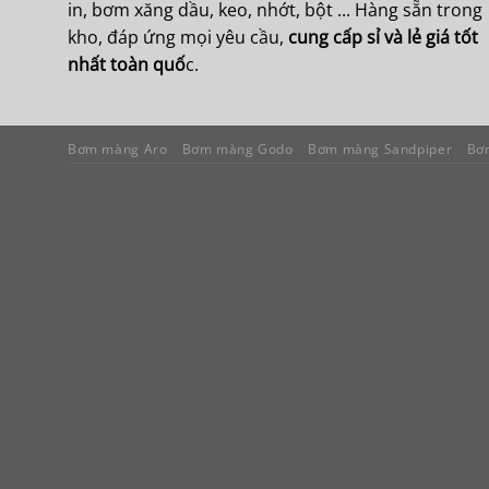
in, bơm xăng dầu, keo, nhớt, bột ... Hàng sẵn trong
kho, đáp ứng mọi yêu cầu,
cung cấp sỉ và lẻ giá tốt
nhất toàn quố
c.
Bơm màng Aro
Bơm màng Godo
Bơm màng Sandpiper
Bơ