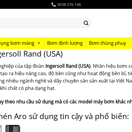
0938 376 168
dụng bơm màng
Bơm định lượng
Bơm thùng phuy
ersoll Rand (USA)
ghiệp của tập đoàn
Ingersoll Rand (USA)
. Nhãn hiệu bơm có
tạo ra hiệu năng cao, độ bền cũng như hoạt động bền bỉ, tiế
ong nhiều ngành nghề và dây chuyền sản sản xuất tại Việt
khi chất có pha dạng hạt.
ùy theo nhu cầu sử dụng mà có các model máy bơm khác n
n Aro sử dụng tin cậy và phổ biến: