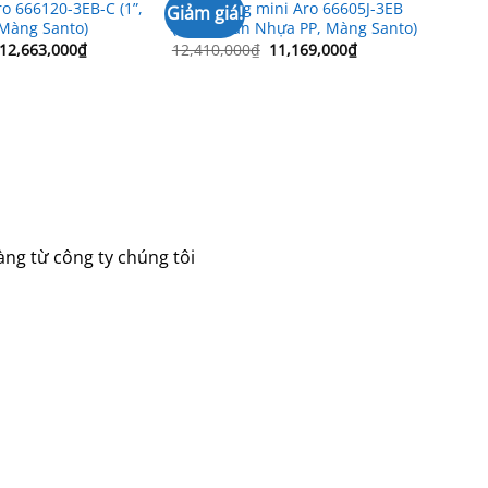
 666120-3EB-C (1”,
Bơm màng mini Aro 66605J-3EB
Giảm giá!
Màng Santo)
(1/2”, Thân Nhựa PP, Màng Santo)
Giá
Giá
Giá
Giá
12,663,000
₫
12,410,000
₫
11,169,000
₫
gốc
hiện
gốc
hiện
là:
tại
là:
tại
14,070,000₫.
là:
12,410,000₫.
là:
12,663,000₫.
11,169,000₫.
ng từ công ty chúng tôi