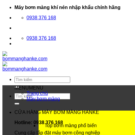
Bỏ
Máy bơm màng khí nén nhập khẩu chính hãng
qua
0938 376 168
nội
dung
0938 376 168
Tìm
kiếm:
MENU
MENU
Trang chủ
Tìm
Máy bơm màng
kiếm:
CỬA HÀNG MÁY BƠM MÀNG HANKE
Hotline: 0938 376 168
Top bơm màng phổ biến
Cung cấp lắp đặt máy bơm công nghiệp