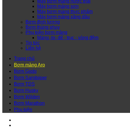
Máy bơm màng nước thải
Máy bơm màng sơn
Máy bơm màng thực phẩm
Máy bơm màng xăng dầu
Bơm định lượng
Bơm thùng phuy
Phụ kiện bơm màng
Màng -bi- đế - trục - vòng đệm
Tin tức
Liên hệ
Trang chủ
Bơm màng Aro
Bơm Godo
Bơm Sandpiper
Bơm TDS
Bơm Husky
Bơm Wilden
Bơm Marathon
Phụ kiện