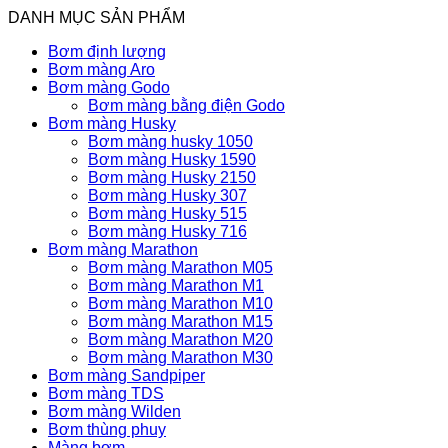
DANH MỤC SẢN PHẨM
Bơm định lượng
Bơm màng Aro
Bơm màng Godo
Bơm màng bằng điện Godo
Bơm màng Husky
Bơm màng husky 1050
Bơm màng Husky 1590
Bơm màng Husky 2150
Bơm màng Husky 307
Bơm màng Husky 515
Bơm màng Husky 716
Bơm màng Marathon
Bơm màng Marathon M05
Bơm màng Marathon M1
Bơm màng Marathon M10
Bơm màng Marathon M15
Bơm màng Marathon M20
Bơm màng Marathon M30
Bơm màng Sandpiper
Bơm màng TDS
Bơm màng Wilden
Bơm thùng phuy
Màng bơm