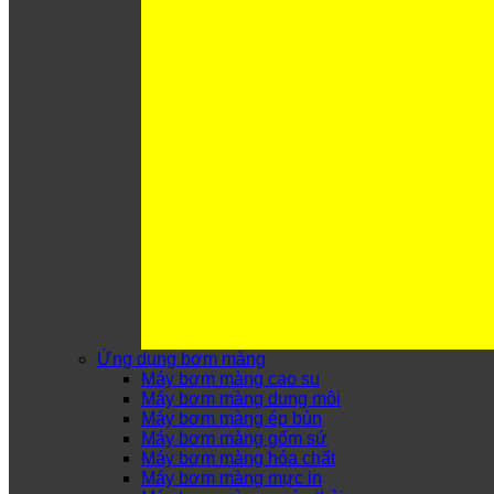
Ứng dụng bơm màng
Máy bơm màng cao su
Máy bơm màng dung môi
Máy bơm màng ép bùn
Máy bơm màng gốm sứ
Máy bơm màng hóa chất
Máy bơm màng mực in