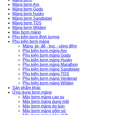
Màng bơm Aro
Màng bơm Godo
Màng bơm husky
Màng bơm Sandpiper
Màng bơm TDS
Màng bơm Wilden
Máy bơm màng
Phụ kiện bơm định lượng
Phụ kiện bơm màng
Màng -bi- đế - trục - vòng đệm
Phụ kiện bơm màng Aro
Phụ kiện bơm màng Godo
Phụ kiện bơm màng Husky
Phụ kiện bơm màng Marathon
Phụ kiện bơm màng Sandpiper
Phụ kiện bơm màng TDS
Phụ kiện bơm màng Verderair
Phụ kiện bơm màng Wilden
Sản phẩm khác
Ứng dụng bơm màng
Máy bơm màng cao su
Máy bơm màng dung môi
Máy bơm màng ép bùn
Máy bơm màng gốm sứ