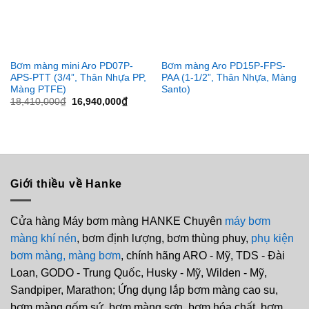
Bơm màng mini Aro PD07P-
Bơm màng Aro PD15P-FPS-
APS-PTT (3/4”, Thân Nhựa PP,
PAA (1-1/2”, Thân Nhựa, Màng
Màng PTFE)
Santo)
Giá
Giá
18,410,000
₫
16,940,000
₫
gốc
hiện
là:
tại
18,410,000₫.
là:
16,940,000₫.
Giới thiều về Hanke
Cửa hàng Máy bơm màng HANKE Chuyên
máy bơm
màng khí nén
, bơm định lượng, bơm thùng phuy,
phụ kiện
bơm màng,
màng bơm
, chính hãng ARO - Mỹ, TDS - Đài
Loan, GODO - Trung Quốc, Husky - Mỹ, Wilden - Mỹ,
Sandpiper, Marathon; Ứng dụng lắp bơm màng cao su,
bơm màng gốm sứ, bơm màng sơn, bơm hóa chất, bơm