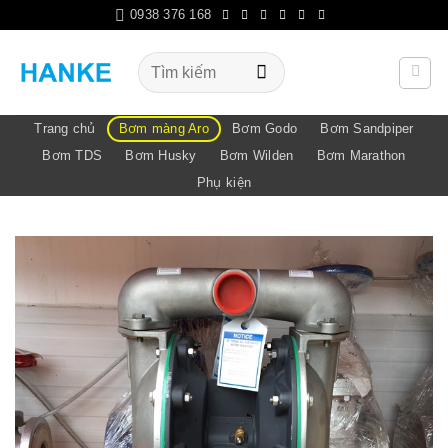
Bỏ
0938 376 168
qua
nội
Tìm
kiếm:
dung
Trang chủ
Bơm màng Aro
Bơm Godo
Bơm Sandpiper
Bơm TDS
Bơm Husky
Bơm Wilden
Bơm Marathon
Phụ kiện