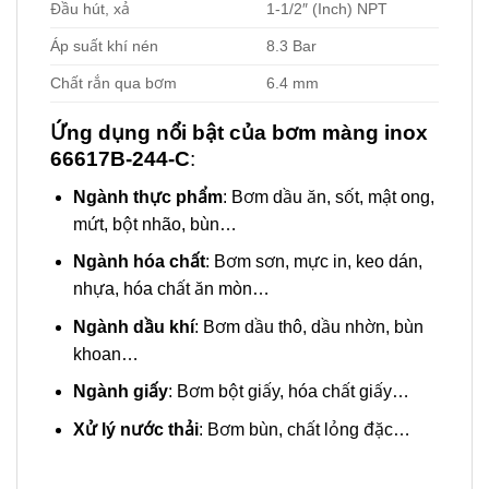
Đầu hút, xả
1-1/2″ (Inch) NPT
Áp suất khí nén
8.3 Bar
Chất rắn qua bơm
6.4 mm
Ứng dụng nổi bật của bơm màng inox
66617B-244-C
:
Ngành thực phẩm
: Bơm dầu ăn, sốt, mật ong,
mứt, bột nhão, bùn…
Ngành hóa chất
: Bơm sơn, mực in, keo dán,
nhựa, hóa chất ăn mòn…
Ngành dầu khí
: Bơm dầu thô, dầu nhờn, bùn
khoan…
Ngành giấy
: Bơm bột giấy, hóa chất giấy…
Xử lý nước thải
: Bơm bùn, chất lỏng đặc…