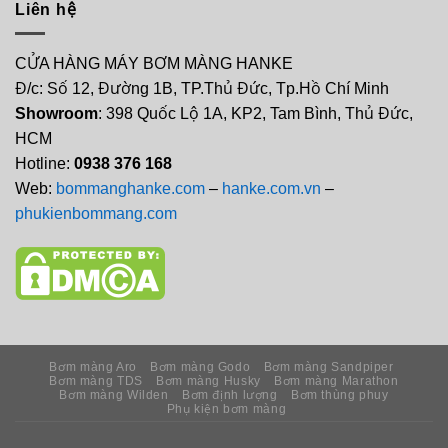
Liên hệ
CỬA HÀNG MÁY BƠM MÀNG HANKE
Đ/c: Số 12, Đường 1B, TP.Thủ Đức, Tp.Hồ Chí Minh
Showroom
: 398 Quốc Lộ 1A, KP2, Tam Bình, Thủ Đức,
HCM
Hotline:
0938 376 168
Web:
bommanghanke.com
–
hanke.com.vn
–
phukienbommang.com
Bơm màng Aro
Bơm màng Godo
Bơm màng Sandpiper
Bơm màng TDS
Bơm màng Husky
Bơm màng Marathon
Bơm màng Wilden
Bơm định lượng
Bơm thùng phuy
Phụ kiện bơm màng