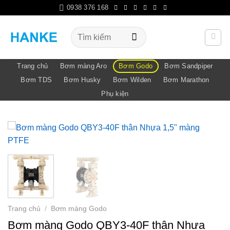
Bỏ
0938 376 168
qua
nội
Tìm
kiếm:
dung
Trang chủ
Bơm màng Aro
Bơm Godo
Bơm Sandpiper
Bơm TDS
Bơm Husky
Bơm Wilden
Bơm Marathon
Phụ kiện
Trang chủ
/
Bơm màng Godo
Bơm màng Godo QBY3-40F thân Nhựa