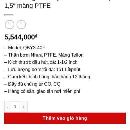
1,5″ màng PTFE
5,544,000
₫
– Model: QBY3-40F
– Thân bơm Nhựa PTFE, Màng Teflon
– Kích thước đầu hút, xả: 1-1/2 inch
– Lưu lượng bơm tối đa: 151 Lít/phút
– Cam kết chính hãng, bảo hành 12 tháng
– Đầy đủ chứng từ CO, CQ
– Hàng có sẵn, giao tận nơi miễn phí
Bơm màng Godo QBY3-40F thân Nhựa 1,5" màng PTFE số lượ
Thêm vào giỏ hàng