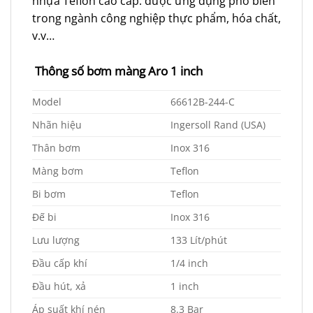
nhựa Teflon cao cấp. được ứng dụng phổ biến
trong ngành công nghiệp thực phẩm, hóa chất,
v.v…
Thông số bơm màng Aro 1 inch
Model
66612B-244-C
Nhãn hiệu
Ingersoll Rand (USA)
Thân bơm
Inox 316
Màng bơm
Teflon
Bi bơm
Teflon
Đế bi
Inox 316
Lưu lượng
133 Lít/phút
Đầu cấp khí
1/4 inch
Đầu hút, xả
1 inch
Áp suất khí nén
8.3 Bar