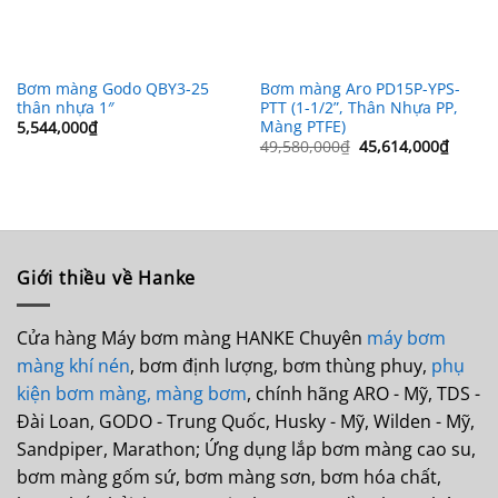
Bơm màng Godo QBY3-25
Bơm màng Aro PD15P-YPS-
thân nhựa 1″
PTT (1-1/2”, Thân Nhựa PP,
Màng PTFE)
5,544,000
₫
Giá
Giá
49,580,000
₫
45,614,000
₫
gốc
hiện
là:
tại
49,580,000₫.
là:
45,614
Giới thiều về Hanke
Cửa hàng Máy bơm màng HANKE Chuyên
máy bơm
màng khí nén
, bơm định lượng, bơm thùng phuy,
phụ
kiện bơm màng,
màng bơm
, chính hãng ARO - Mỹ, TDS -
Đài Loan, GODO - Trung Quốc, Husky - Mỹ, Wilden - Mỹ,
Sandpiper, Marathon; Ứng dụng lắp bơm màng cao su,
bơm màng gốm sứ, bơm màng sơn, bơm hóa chất,