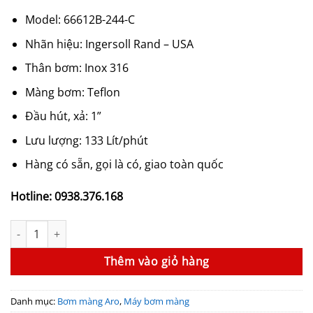
23,190,000₫.
là:
Model: 66612B-244-C
21,335,000₫.
Nhãn hiệu: Ingersoll Rand – USA
Thân bơm: Inox 316
Màng bơm: Teflon
Đầu hút, xả: 1”
Lưu lượng: 133 Lít/phút
Hàng có sẵn, gọi là có, giao toàn quốc
Hotline: 0938.376.168
Bơm màng Aro 66612B-344-C (1”, Thân Inox, Màng PTFE) số lượn
Thêm vào giỏ hàng
Danh mục:
Bơm màng Aro
,
Máy bơm màng