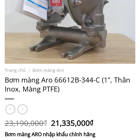
Trang chủ
/
Bơm màng Aro
Bơm màng Aro 66612B-344-C (1”, Thân
Inox, Màng PTFE)
Giá
Giá
23,190,000
21,335,000
₫
₫
gốc
hiện
Bơm màng ARO nhập khẩu chính hãng
là:
tại