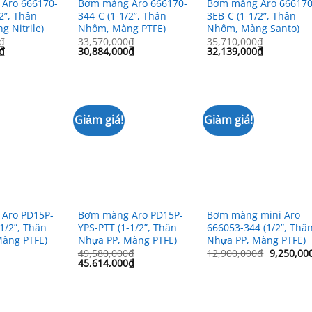
Aro 666170-
Bơm màng Aro 666170-
Bơm màng Aro 666170
2”, Thân
344-C (1-1/2”, Thân
3EB-C (1-1/2”, Thân
 Nitrile)
Nhôm, Màng PTFE)
Nhôm, Màng Santo)
₫
33,570,000
₫
35,710,000
₫
Giá
Giá
Giá
Giá
Giá
₫
30,884,000
₫
32,139,000
₫
hiện
gốc
hiện
gốc
hiện
tại
là:
tại
là:
tại
₫.
là:
33,570,000₫.
là:
35,710,000₫.
là:
18,000,000₫.
30,884,000₫.
32,139,00
Giảm giá!
Giảm giá!
Aro PD15P-
Bơm màng Aro PD15P-
Bơm màng mini Aro
-1/2”, Thân
YPS-PTT (1-1/2”, Thân
666053-344 (1/2”, Thâ
Màng PTFE)
Nhựa PP, Màng PTFE)
Nhựa PP, Màng PTFE)
Giá
49,580,000
₫
12,900,000
₫
9,250,00
Giá
Giá
gốc
45,614,000
₫
gốc
hiện
là:
là:
tại
12,900,0
49,580,000₫.
là:
45,614,000₫.