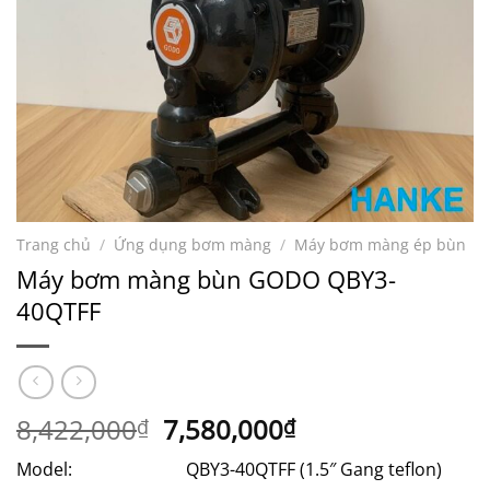
Trang chủ
/
Ứng dụng bơm màng
/
Máy bơm màng ép bùn
Máy bơm màng bùn GODO QBY3-
40QTFF
Giá
Giá
8,422,000
7,580,000
₫
₫
gốc
hiện
Model: QBY3-40QTFF (1.5″ Gang teflon)
là:
tại