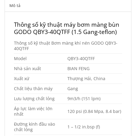
Mô tả
Thông số kỹ thuật máy bơm màng bùn
GODO QBY3-40QTFF (1.5 Gang-teflon)
Thông số kỹ thuật Bơm màng khí nén GODO QBY3-
40QTFF
Model
QBY3-40QTFF
Nhà sản xuất
BIAN FENG
Xuất xứ
Thượng Hải, China
Chất liệu thân máy
Gang
Lưu lượng chất lỏng
9m3/h (151 lpm)
Áp lực làm việc lớn
120 psi (0.84 Mpa, 8.4 bar)
nhất
Đường kính đầu vào
1 – 1/2 in.bsp (f)
chất lỏng