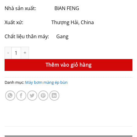
8,422,000₫.
là:
Nhà sản xuất: BIAN FENG
7,580,000₫.
Xuất xứ: Thượng Hải, China
Chất liệu thân máy: Gang
Máy bơm màng bùn GODO QBY3-40QTFF số lượng
Thêm vào giỏ hàng
Danh mục:
Máy bơm màng ép bùn