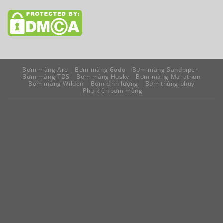
Bơm màng Aro
Bơm màng Godo
Bơm màng Sandpiper
Bơm màng TDS
Bơm màng Husky
Bơm màng Marathon
Bơm màng Wilden
Bơm định lượng
Bơm thùng phuy
Phụ kiện bơm màng