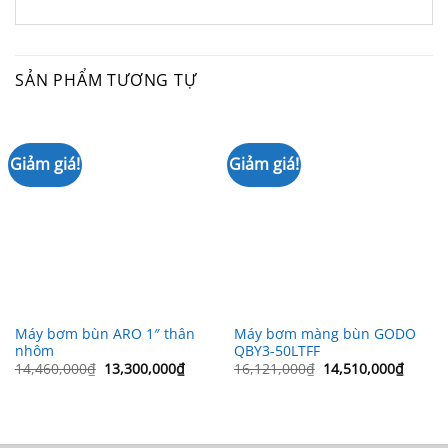
SẢN PHẨM TƯƠNG TỰ
Giảm giá!
Giảm giá!
Máy bơm bùn ARO 1″ thân
Máy bơm màng bùn GODO
nhôm
QBY3-50LTFF
Giá
Giá
Giá
Giá
14,460,000
₫
13,300,000
₫
16,121,000
₫
14,510,000
₫
gốc
hiện
gốc
hiện
là:
tại
là:
tại
14,460,000₫.
là:
16,121,000₫.
là:
13,300,000₫.
14,510