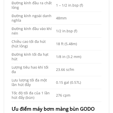
Đường kính đầu ra chất
1 – 1/2 in.bsp (f)
lỏng
Đường kính ngoài danh
48mm
nghĩa
Đường kính đầu vào khí
1/2 in.bsp (f)
nén
Chiều cao tối đa hút
18 ft (5.48m)
(hút lỏng)
Đường kính tối đa hạt
1/8 in (3.2 mm)
hút
Lượng tiêu hao khí tối
23.66 scfm
đa
Lưu lượng tối đa một
0.15 gal (0.57L)
lần hút đẩy
Tốc độ tối đa của 1 lần
276 cpm
hút đẩy (bùn)
Ưu điểm máy bơm màng bùn GODO