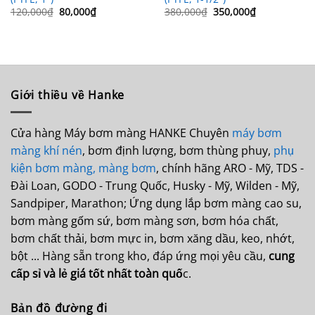
Giá
Giá
Giá
Giá
120,000
₫
80,000
₫
380,000
₫
350,000
₫
gốc
hiện
gốc
hiện
là:
tại
là:
tại
120,000₫.
là:
380,000₫.
là:
80,000₫.
350,000₫.
Giới thiều về Hanke
Cửa hàng Máy bơm màng HANKE Chuyên
máy bơm
màng khí nén
, bơm định lượng, bơm thùng phuy,
phụ
kiện bơm màng,
màng bơm
, chính hãng ARO - Mỹ, TDS -
Đài Loan, GODO - Trung Quốc, Husky - Mỹ, Wilden - Mỹ,
Sandpiper, Marathon; Ứng dụng lắp bơm màng cao su,
bơm màng gốm sứ, bơm màng sơn, bơm hóa chất,
bơm chất thải, bơm mực in, bơm xăng dầu, keo, nhớt,
bột ... Hàng sẵn trong kho, đáp ứng mọi yêu cầu,
cung
cấp sỉ và lẻ giá tốt nhất toàn quố
c.
Bản đồ đường đi