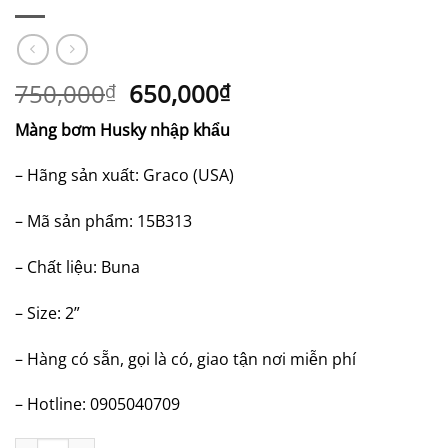
Giá
Giá
750,000
650,000
₫
₫
gốc
hiện
Màng bơm Husky nhập khẩu
là:
tại
750,000₫.
là:
– Hãng sản xuất: Graco (USA)
650,000₫.
– Mã sản phẩm: 15B313
– Chất liệu: Buna
– Size: 2”
– Hàng có sẵn, gọi là có, giao tận nơi miễn phí
– Hotline: 0905040709