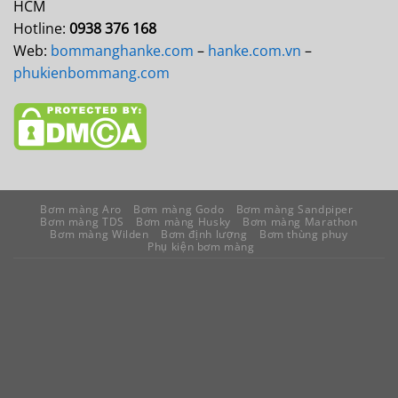
HCM
Hotline:
0938 376 168
Web:
bommanghanke.com
–
hanke.com.vn
–
phukienbommang.com
Bơm màng Aro
Bơm màng Godo
Bơm màng Sandpiper
Bơm màng TDS
Bơm màng Husky
Bơm màng Marathon
Bơm màng Wilden
Bơm định lượng
Bơm thùng phuy
Phụ kiện bơm màng