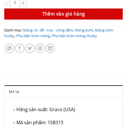
Màng bơm Husky 15B313 (Buna, 2’’) số lượng
Thêm vào giỏ hàng
Danh mục:
Màng -bi- đế - trục - vòng đệm
,
Màng bơm
,
Màng bơm
husky
,
Phụ kiện bơm màng
,
Phụ kiện bơm màng Husky
Mô tả
– Hãng sản xuất: Graco (USA)
– Mã sản phẩm: 15B313