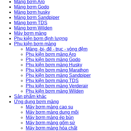
Màng bơm Aro
Màng bơm Godo
Màng bơm husky
Màng bơm Sandpiper
Màng bơm TDS
Màng bơm Wilden
Máy bơm màng
Phụ kiện bơm định lượng
Phụ kiện bơm màng
Màng -bi- đế - trục - vòng đệm
Phụ kiện bơm màng Aro
Phụ kiện bơm màng Godo
Phụ kiện bơm màng Husky
Phụ kiện bơm màng Marathon
Phụ kiện bơm màng Sandpiper
Phụ kiện bơm màng TDS
Phụ kiện bơm màng Verderair
Phụ kiện bơm màng Wilden
Sản phẩm khác
Ứng dụng bơm màng
Máy bơm màng cao su
Máy bơm màng dung môi
Máy bơm màng ép bùn
Máy bơm màng gốm sứ
Máy bơm màng hóa chất