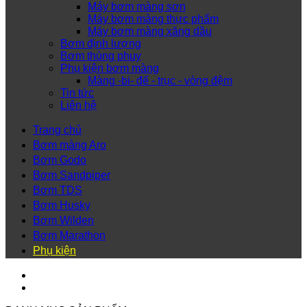
Máy bơm màng sơn
Máy bơm màng thực phẩm
Máy bơm màng xăng dầu
Bơm định lượng
Bơm thùng phuy
Phụ kiện bơm màng
Màng -bi- đế - trục - vòng đệm
Tin tức
Liên hệ
Trang chủ
Bơm màng Aro
Bơm Godo
Bơm Sandpiper
Bơm TDS
Bơm Husky
Bơm Wilden
Bơm Marathon
Phụ kiện