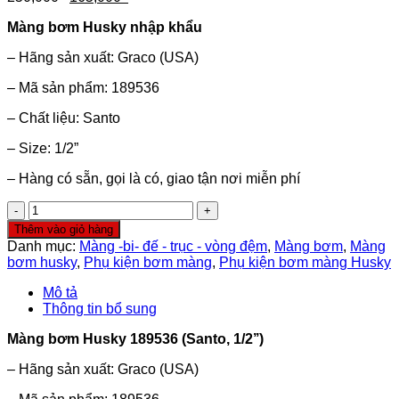
gốc
hiện
Màng bơm Husky nhập khẩu
là:
tại
250,000₫.
là:
– Hãng sản xuất: Graco (USA)
165,000₫.
– Mã sản phẩm: 189536
– Chất liệu: Santo
– Size: 1/2”
– Hàng có sẵn, gọi là có, giao tận nơi miễn phí
Màng
bơm
Thêm vào giỏ hàng
Husky
Danh mục:
Màng -bi- đế - trục - vòng đệm
,
Màng bơm
,
Màng
189536
bơm husky
,
Phụ kiện bơm màng
,
Phụ kiện bơm màng Husky
(Santo,
1/2’’)
Mô tả
số
Thông tin bổ sung
lượng
Màng bơm
Husky 189536
(Santo, 1
/2
’’)
– Hãng sản xuất: Graco (USA)