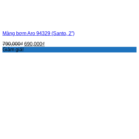
Màng bơm Aro 94329 (Santo, 2”)
Giá
Giá
790,000
₫
690,000
₫
gốc
hiện
Giảm giá!
là:
tại
790,000₫.
là:
690,000₫.