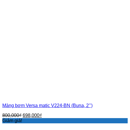
Màng bơm Versa matic V224-BN (Buna, 2’’)
Giá
Giá
800,000
₫
698,000
₫
gốc
hiện
Giảm giá!
là:
tại