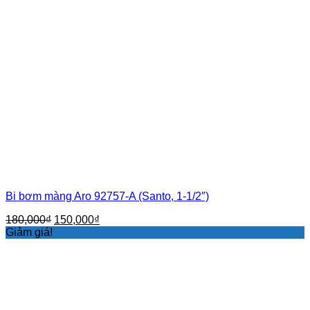
Bi bơm màng Aro 92757-A (Santo, 1-1/2″)
Giá
Giá
180,000
₫
150,000
₫
gốc
hiện
Giảm giá!
là:
tại
180,000₫.
là:
150,000₫.