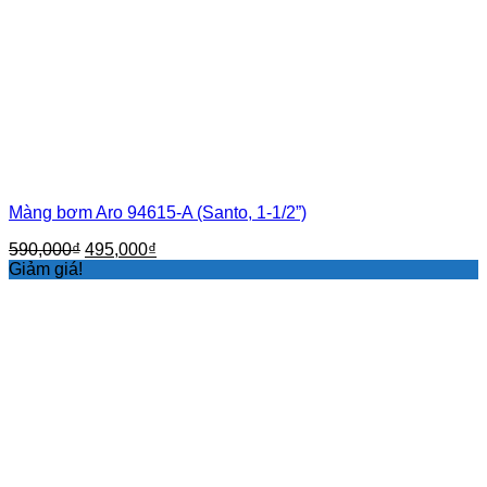
Màng bơm Aro 94615-A (Santo, 1-1/2”)
Giá
Giá
590,000
₫
495,000
₫
gốc
hiện
Giảm giá!
là:
tại
590,000₫.
là:
495,000₫.