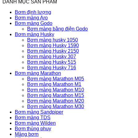
DANH MỤC SẢN PHẨM
Bơm định lượng
Bơm màng Aro
Bơm màng Godo
Bơm màng bằng điện Godo
Bơm màng Husky
Bơm màng husky 1050
Bơm màng Husky 1590
Bơm màng Husky 2150
Bơm màng Husky 307
Bơm màng Husky 515
Bơm màng Husky 716
Bơm màng Marathon
Bơm màng Marathon M05
Bơm màng Marathon M1
Bơm màng Marathon M10
Bơm màng Marathon M15
Bơm màng Marathon M20
Bơm màng Marathon M30
Bơm màng Sandpiper
Bơm màng TDS
Bơm màng Wilden
Bơm thùng phuy
Màng bơm