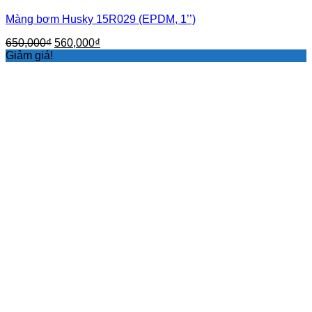
Màng bơm Husky 15R029 (EPDM, 1’’)
Giá
Giá
650,000
₫
560,000
₫
gốc
hiện
Giảm giá!
là:
tại
650,000₫.
là:
560,000₫.