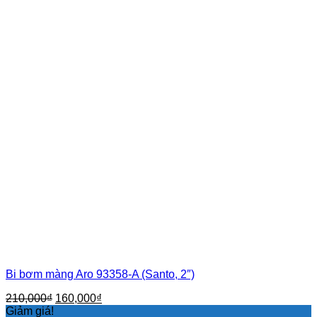
Bi bơm màng Aro 93358-A (Santo, 2″)
Giá
Giá
210,000
₫
160,000
₫
gốc
hiện
Giảm giá!