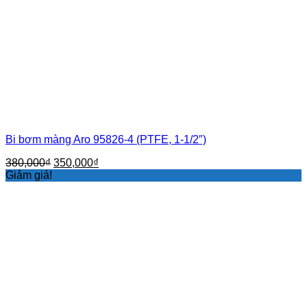
Bi bơm màng Aro 95826-4 (PTFE, 1-1/2″)
Giá
Giá
380,000
₫
350,000
₫
gốc
hiện
Giảm giá!
là:
tại
380,000₫.
là:
350,000₫.