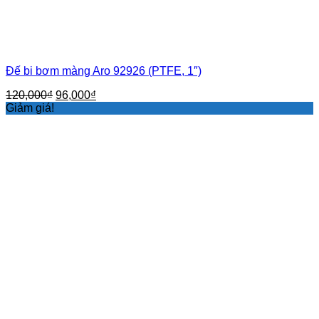
Đế bi bơm màng Aro 92926 (PTFE, 1″)
Giá
Giá
120,000
₫
96,000
₫
gốc
hiện
Giảm giá!
là:
tại
120,000₫.
là:
96,000₫.