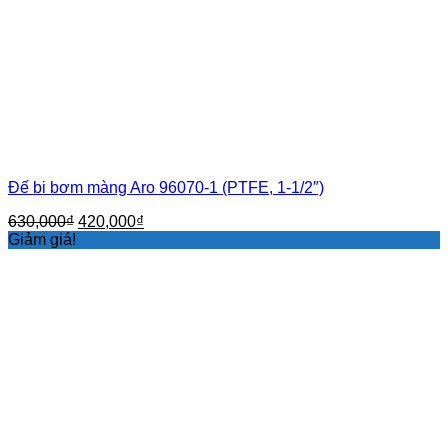
Đế bi bơm màng Aro 96070-1 (PTFE, 1-1/2″)
Giá
Giá
630,000
₫
420,000
₫
gốc
hiện
Giảm giá!
là:
tại
630,000₫.
là:
420,000₫.