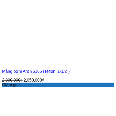
Màng bơm Aro 96165 (Teflon, 1-1/2″)
Giá
Giá
2,800,000
₫
2,050,000
₫
gốc
hiện
Giảm giá!
là:
tại
2,800,000₫.
là:
2,050,000₫.