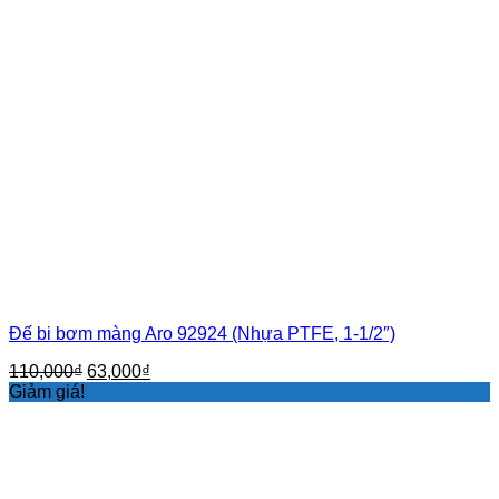
Đế bi bơm màng Aro 92924 (Nhựa PTFE, 1-1/2″)
Giá
Giá
110,000
₫
63,000
₫
gốc
hiện
Giảm giá!
là:
tại
110,000₫.
là:
63,000₫.