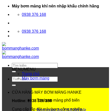
Bỏ
Máy bơm màng khí nén nhập khẩu chính hãng
qua
0938 376 168
nội
dung
0938 376 168
Tìm
kiếm:
MENU
MENU
Trang chủ
Máy bơm màng
Tìm
kiếm:
CỬA HÀNG MÁY BƠM MÀNG HANKE
Top bơm màng phổ biến
Hotline: 0938 376 168
Cung cấp lắp đặt máy bơm công nghiệp
Bơm màng Aro USA