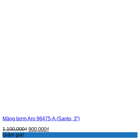
Màng bơm Aro 96475-A (Santo, 3”)
Giá
Giá
1,100,000
₫
900,000
₫
gốc
hiện
Giảm giá!