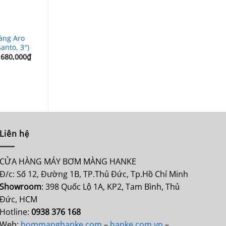
àng Aro
Màng bơm Husky
Màng bơm Aro
Màng b
anto, 3″)
15B499 (Buna, 1’’)
94615-A (Santo, 1-
93459-4 
1/2”)
Giá
Giá
Giá
Giá
680,000
₫
350,000
₫
275,000
₫
1,200,00
gốc
hiện
gốc
hiện
Giá
935,000
Giá
Giá
590,000
₫
495,000
₫
là:
tại
là:
tại
gốc
gốc
hiện
950,000₫.
là:
350,000₫.
là:
là:
là:
tại
680,000₫.
275,000₫.
1,200,00
590,000₫.
là:
495,000₫.
Liên hệ
CỬA HÀNG MÁY BƠM MÀNG HANKE
Đ/c: Số 12, Đường 1B, TP.Thủ Đức, Tp.Hồ Chí Minh
Showroom
: 398 Quốc Lộ 1A, KP2, Tam Bình, Thủ
Đức, HCM
Hotline:
0938 376 168
Web:
bommanghanke.com
–
hanke.com.vn
–