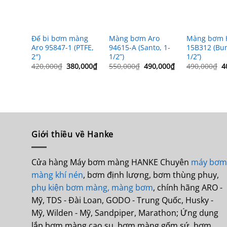
Đế bi bơm màng
Màng bơm Aro
Màng bơm 
Aro 95847-1 (PTFE,
94615-A (Santo, 1-
15B312 (Bun
2″)
1/2”)
1/2’’)
Giá
Giá
Giá
Giá
G
420,000
₫
380,000
₫
550,000
₫
490,000
₫
490,000
₫
4
gốc
hiện
gốc
hiện
g
là:
tại
là:
tại
là
420,000₫.
là:
550,000₫.
là:
4
380,000₫.
490,000₫.
Giới thiều về Hanke
Cửa hàng Máy bơm màng HANKE Chuyên
máy bơm
màng khí nén
, bơm định lượng, bơm thùng phuy,
phụ kiện bơm màng,
màng bơm
, chính hãng ARO -
Mỹ, TDS - Đài Loan, GODO - Trung Quốc, Husky -
Mỹ, Wilden - Mỹ, Sandpiper, Marathon; Ứng dụng
lắp bơm màng cao su, bơm màng gốm sứ, bơm