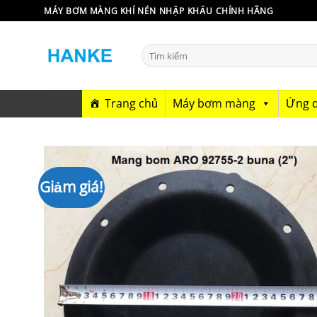
Bỏ
MÁY BƠM MÀNG KHÍ NÉN NHẬP KHẨU CHÍNH HÃNG
qua
nội
Tìm
dung
kiếm:
Trang chủ
Máy bơm màng
Ứng 
Giảm giá!