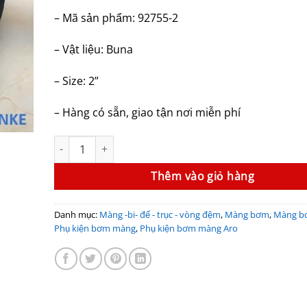
– Mã sản phẩm: 92755-2
– Vật liệu: Buna
– Size: 2”
– Hàng có sẵn, giao tận nơi miễn phí
Màng bơm Aro 92755-2 (Buna, 2’’) số lượng
Thêm vào giỏ hàng
Danh mục:
Màng -bi- đế - trục - vòng đệm
,
Màng bơm
,
Màng b
Phụ kiện bơm màng
,
Phụ kiện bơm màng Aro