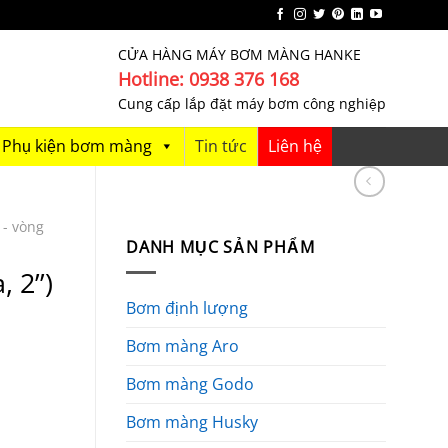
CỬA HÀNG MÁY BƠM MÀNG HANKE
Hotline: 0938 376 168
Cung cấp lắp đặt máy bơm công nghiệp
Phụ kiện bơm màng
Tin tức
Liên hệ
 - vòng
DANH MỤC SẢN PHẨM
2’’)
Bơm định lượng
Bơm màng Aro
Bơm màng Godo
Bơm màng Husky