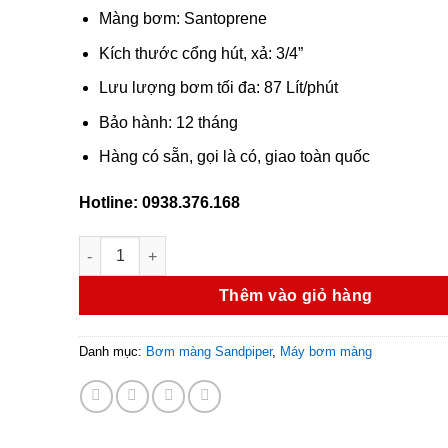
12,222,0
Màng bơm: Santoprene
Kích thước cổng hút, xả: 3/4”
Lưu lượng bơm tối đa: 87 Lít/phút
Bảo hành: 12 tháng
Hàng có sẵn, gọi là có, giao toàn quốc
Hotline: 0938.376.168
Bơm màng mini Sandpiper S07B1P1PPBS000 số lượn
Thêm vào giỏ hàng
Danh mục:
Bơm màng Sandpiper
,
Máy bơm màng