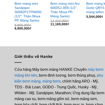
Bơm màng mini
Bơm màng mini Aro
Bơm màng k
Sandpiper
66605J-3EB (1/2”,
Godo QBY3
S05B2P1TPNI000
Thân Nhựa PP,
màng teflon 
(1/2″, Thân Nhựa
Màng Santo)
5,544,000
₫
PP, Màng Santo)
12,410,000
₫
Giá
Giá
11,169,000
₫
9,800,000
₫
gốc
hiện
Giá
Giá
8,800,000
₫
là:
tại
gốc
hiện
12,410,000₫.
là:
là:
tại
11,169,000₫.
9,800,000₫.
là:
8,800,000₫.
Giới thiều về Hanke
Cửa hàng Máy bơm màng HANKE Chuyên
máy bơm
màng khí nén
, bơm định lượng, bơm thùng phuy,
phụ
kiện bơm màng,
màng bơm
, chính hãng ARO - Mỹ,
TDS - Đài Loan, GODO - Trung Quốc, Husky - Mỹ,
Wilden - Mỹ, Sandpiper, Marathon; Ứng dụng lắp bơm
màng cao su, bơm màng gốm sứ, bơm màng sơn,
bơm hóa chất, bơm chất thải, bơm mực in, bơm xăng