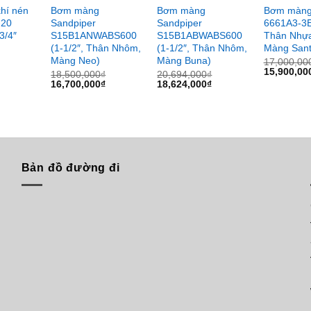
hí nén
Bơm màng
Bơm màng
Bơm màng
-20
Sandpiper
Sandpiper
6661A3-3E
3/4″
S15B1ANWABS600
S15B1ABWABS600
Thân Nhựa
(1-1/2″, Thân Nhôm,
(1-1/2″, Thân Nhôm,
Màng Sant
Màng Neo)
Màng Buna)
17,000,00
Giá
15,900,00
18,500,000
₫
20,694,000
₫
gốc
Giá
Giá
Giá
Giá
16,700,000
₫
18,624,000
₫
là:
gốc
hiện
gốc
hiện
17,000,000
là:
tại
là:
tại
18,500,000₫.
là:
20,694,000₫.
là:
16,700,000₫.
18,624,000₫.
Bản đồ đường đi