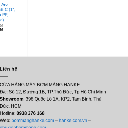
 Aro
Bơm màng
Bơm màng
Bơm màn
B-C (1″,
Sandpiper
Sandpiper
6661A3-3
 PP,
S1FB1ABWABS600
S1FB1SGTABS600
Thân Nh
o)
(1″ Thân Nhôm,
(1″, Thân Inox,
PTFE)
Màng Buna)
Màng PTFE)
0
₫
14,000,
Giá
Giá
0
₫
13,200,
11,900,000
₫
29,000,000
₫
hiện
gốc
Giá
Giá
Giá
Giá
10,400,000
₫
26,900,000
₫
tại
là:
gốc
hiện
gốc
hiện
₫.
là:
14,000,0
là:
tại
là:
tại
15,900,000₫.
11,900,000₫.
là:
29,000,000₫.
là:
10,400,000₫.
26,900,000₫.
Liên hệ
CỬA HÀNG MÁY BƠM MÀNG HANKE
Đ/c: Số 12, Đường 1B, TP.Thủ Đức, Tp.Hồ Chí Minh
Showroom
: 398 Quốc Lộ 1A, KP2, Tam Bình, Thủ
Đức, HCM
Hotline:
0938 376 168
Web:
bommanghanke.com
–
hanke.com.vn
–
phukienbommang.com