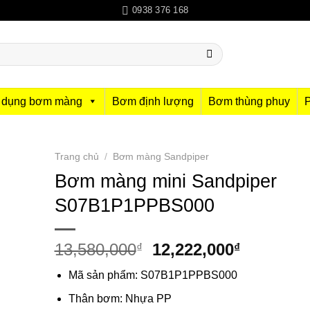
0938 376 168
 dụng bơm màng
Bơm định lượng
Bơm thùng phuy
Trang chủ
/
Bơm màng Sandpiper
Bơm màng mini Sandpiper
S07B1P1PPBS000
Giá
Giá
13,580,000
12,222,000
₫
₫
gốc
hiện
Mã sản phẩm: S07B1P1PPBS000
là:
tại
13,580,000₫.
là:
Thân bơm: Nhựa PP