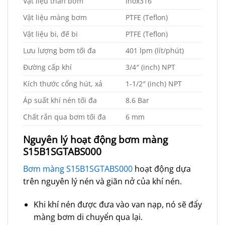
Vật liệu thân bơm
Inox316
Vật liệu màng bơm
PTFE (Teflon)
Vật liệu bi, đế bi
PTFE (Teflon)
Lưu lượng bơm tối đa
401 lpm (lít/phút)
Đường cấp khí
3/4″ (inch) NPT
Kích thước cổng hút, xả
1-1/2″ (inch) NPT
Áp suất khí nén tối đa
8.6 Bar
Chất rắn qua bơm tối đa
6 mm
Nguyên lý hoạt động bơm màng
S15B1SGTABS000
Bơm màng S15B1SGTABS000
hoạt động dựa
trên nguyên lý nén và giãn nở của khí nén.
Khi khí nén được đưa vào van nạp, nó sẽ đẩy
màng bơm di chuyển qua lại.