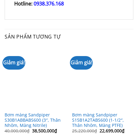
Hotline:
0938.376.168
SẢN PHẨM TƯƠNG TỰ
Giảm giá!
Giảm giá!
Bơm màng Sandpiper
Bơm màng Sandpiper
S30B1ABBABS600 (3″, Thân
S15B1A2TABS600 (1-1/2″,
Nhôm, Màng Nitrile)
Thân Nhôm, Màng PTFE)
Giá
Giá
Giá
Giá
40,000,000
₫
38,500,000
₫
25,220,000
₫
22,699,000
₫
gốc
hiện
gốc
hiện