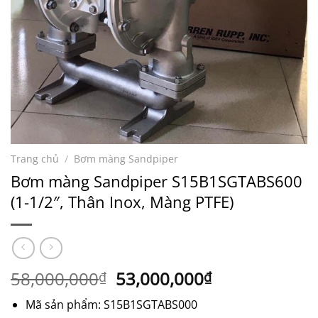
Trang chủ
/
Bơm màng Sandpiper
Bơm màng Sandpiper S15B1SGTABS600
(1-1/2″, Thân Inox, Màng PTFE)
Giá
Giá
58,000,000
53,000,000
₫
₫
gốc
hiện
Mã sản phẩm: S15B1SGTABS000
là:
tại