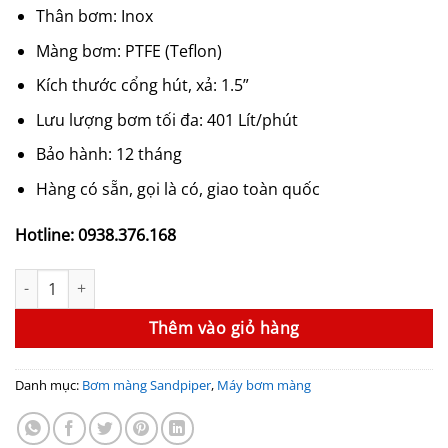
58,000,000₫.
là:
Thân bơm: Inox
53,000,000₫.
Màng bơm: PTFE (Teflon)
Kích thước cổng hút, xả: 1.5”
Lưu lượng bơm tối đa: 401 Lít/phút
Bảo hành: 12 tháng
Hàng có sẵn, gọi là có, giao toàn quốc
Hotline: 0938.376.168
Bơm màng Sandpiper S15B1SGTABS600 (1-1/2", Thân Inox, Màng
Thêm vào giỏ hàng
Danh mục:
Bơm màng Sandpiper
,
Máy bơm màng