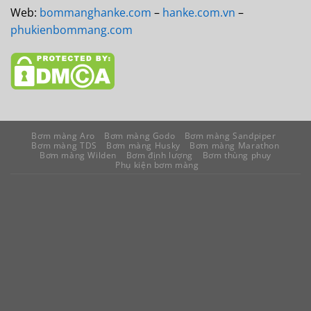
Web:
bommanghanke.com
–
hanke.com.vn
–
phukienbommang.com
Bơm màng Aro
Bơm màng Godo
Bơm màng Sandpiper
Bơm màng TDS
Bơm màng Husky
Bơm màng Marathon
Bơm màng Wilden
Bơm định lượng
Bơm thùng phuy
Phụ kiện bơm màng