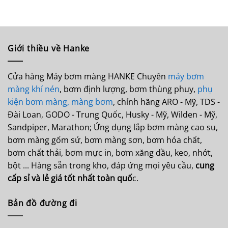
là:
tại
là:
tại
40,000,000₫.
là:
25,220,000₫.
là:
38,500,000₫.
22,699
Giới thiều về Hanke
Cửa hàng Máy bơm màng HANKE Chuyên
máy bơm
màng khí nén
, bơm định lượng, bơm thùng phuy,
phụ
kiện bơm màng,
màng bơm
, chính hãng ARO - Mỹ, TDS -
Đài Loan, GODO - Trung Quốc, Husky - Mỹ, Wilden - Mỹ,
Sandpiper, Marathon; Ứng dụng lắp bơm màng cao su,
bơm màng gốm sứ, bơm màng sơn, bơm hóa chất,
bơm chất thải, bơm mực in, bơm xăng dầu, keo, nhớt,
bột ... Hàng sẵn trong kho, đáp ứng mọi yêu cầu,
cung
cấp sỉ và lẻ giá tốt nhất toàn quố
c.
Bản đồ đường đi