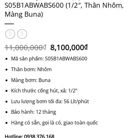
S05B1ABWABS600 (1/2″, Thân Nhôm,
Màng Buna)
Giá
Giá
11,000,000
8,100,000
₫
₫
gốc
hiện
Mã sản phẩm: S05B1ABWABS600
là:
tại
11,000,000₫.
là:
Thân bơm: Nhôm
8,100,000₫.
Màng bơm: Buna
Kích thước cổng hút, xả: 1/2”
Lưu lượng bơm tối đa: 56 Lít/phút
Bảo hành: 12 tháng
Hàng có sẵn, gọi là có, giao toàn quốc
Hotline: 0938.376.168