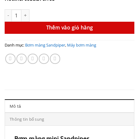
Bơm màng mini Sandpiper S05B1ABWABS600 (1/2", Thân Nhôm,
Thêm vào giỏ hàng
Danh mục:
Bơm màng Sandpiper
,
Máy bơm màng
Mô tả
Thông tin bổ sung
Bơm màng mini Sandpiper