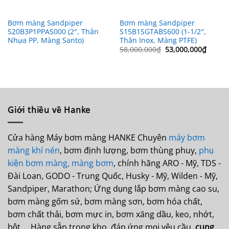
Bơm màng Sandpiper
Bơm màng Sandpiper
S20B3P1PPAS000 (2″, Thân
S15B1SGTABS600 (1-1/2″,
Nhựa PP, Màng Santo)
Thân Inox, Màng PTFE)
Giá
Giá
58,000,000
₫
53,000,000
₫
gốc
hiện
là:
tại
58,000,000₫.
là:
53,000
Giới thiều về Hanke
Cửa hàng Máy bơm màng HANKE Chuyên
máy bơm
màng khí nén
, bơm định lượng, bơm thùng phuy,
phụ
kiện bơm màng,
màng bơm
, chính hãng ARO - Mỹ, TDS -
Đài Loan, GODO - Trung Quốc, Husky - Mỹ, Wilden - Mỹ,
Sandpiper, Marathon; Ứng dụng lắp bơm màng cao su,
bơm màng gốm sứ, bơm màng sơn, bơm hóa chất,
bơm chất thải, bơm mực in, bơm xăng dầu, keo, nhớt,
bột ... Hàng sẵn trong kho, đáp ứng mọi yêu cầu,
cung