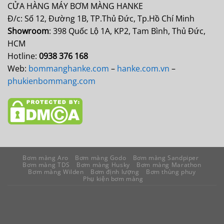
CỬA HÀNG MÁY BƠM MÀNG HANKE
Đ/c: Số 12, Đường 1B, TP.Thủ Đức, Tp.Hồ Chí Minh
Showroom
: 398 Quốc Lộ 1A, KP2, Tam Bình, Thủ Đức,
HCM
Hotline:
0938 376 168
Web:
bommanghanke.com
–
hanke.com.vn
–
phukienbommang.com
Bơm màng Aro
Bơm màng Godo
Bơm màng Sandpiper
Bơm màng TDS
Bơm màng Husky
Bơm màng Marathon
Bơm màng Wilden
Bơm định lượng
Bơm thùng phuy
Phụ kiện bơm màng