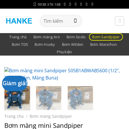
Bỏ
0938 376 168
qua
nội
Tìm
dung
kiếm:
Trang chủ
Bơm màng Aro
Bơm Godo
Bơm Sandpiper
Bơm TDS
Bơm Husky
Bơm Wilden
Bơm Marathon
Phụ kiện
Giảm giá!
Trang chủ
/
Bơm màng Sandpiper
Bơm màng mini Sandpiper