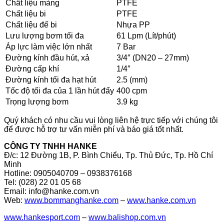
Chất liệu màng
PTFE
Chất liệu bi
PTFE
Chất liệu đế bi
Nhựa PP
Lưu lượng bơm tối đa
61 Lpm (Lít/phút)
Áp lực làm việc lớn nhất
7 Bar
Đường kính đầu hút, xả
3/4″ (DN20 – 27mm)
Đường cấp khí
1/4″
Đường kính tối đa hạt hút
2.5 (mm)
Tốc độ tối đa của 1 lần hút đẩy
400 cpm
Trọng lượng bơm
3.9 kg
Quý khách có nhu cầu vui lòng liên hệ trực tiếp với chúng tôi
để được hỗ trợ tư vấn miễn phí và báo giá tốt nhất.
CÔNG TY TNHH HANKE
Đ/c: 12 Đường 1B, P. Bình Chiểu, Tp. Thủ Đức, Tp. Hồ Chí
Minh
Hotline: 0905040709 – 0938376168
Tel: (028) 22 01 05 68
Email: info@hanke.com.vn
Web:
www.bommanghanke.com
–
www.hanke.com.vn
www.hankesport.com
–
www.balishop.com.vn