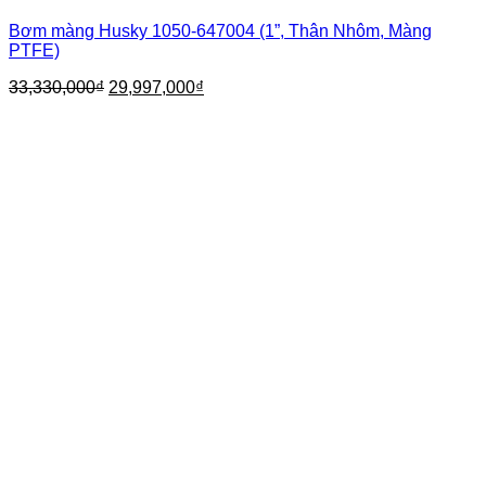
Bơm màng Husky 1050-647004 (1”, Thân Nhôm, Màng
PTFE)
Giá
Giá
33,330,000
₫
29,997,000
₫
gốc
hiện
là:
tại
33,330,000₫.
là:
29,997,000₫.