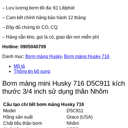
– Lưu lượng bơm tối đa: 61 Lít/phút
– Cam kết chính hãng bảo hành 12 tháng
– Đầy đủ chứng từ CO, CQ
– Hàng sẵn kho, gọi là có, giao tận nơi miễn phí
Hotline: 0905040709
Danh mục:
Bơm màng Husky
,
Bơm màng Husky 716
Mô tả
Thông tin bổ sung
Bơm màng mini Husky 716 D5C911 kích
thước 3/4 inch sử dụng thân Nhôm
Cấu tạo chi tiết bơm màng Husky 716
Model
D5C911
Hãng sản xuất
Graco (USA)
Chất liệu thân bơm
Nhôm