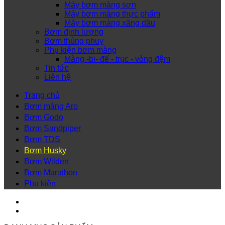
Máy bơm màng sơn
Máy bơm màng thực phẩm
Máy bơm màng xăng dầu
Bơm định lượng
Bơm thùng phuy
Phụ kiện bơm màng
Màng -bi- đế - trục - vòng đệm
Tin tức
Liên hệ
Trang chủ
Bơm màng Aro
Bơm Godo
Bơm Sandpiper
Bơm TDS
Bơm Husky
Bơm Wilden
Bơm Marathon
Phụ kiện