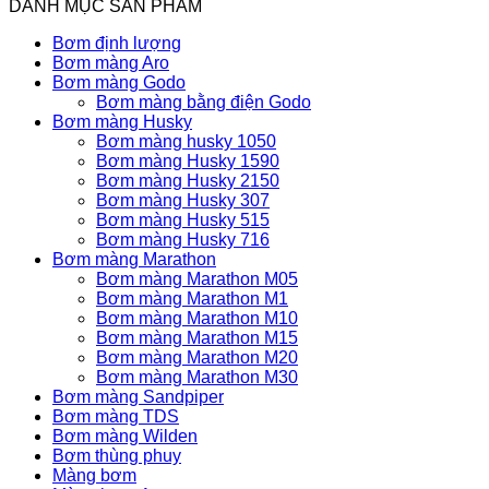
DANH MỤC SẢN PHẨM
Bơm định lượng
Bơm màng Aro
Bơm màng Godo
Bơm màng bằng điện Godo
Bơm màng Husky
Bơm màng husky 1050
Bơm màng Husky 1590
Bơm màng Husky 2150
Bơm màng Husky 307
Bơm màng Husky 515
Bơm màng Husky 716
Bơm màng Marathon
Bơm màng Marathon M05
Bơm màng Marathon M1
Bơm màng Marathon M10
Bơm màng Marathon M15
Bơm màng Marathon M20
Bơm màng Marathon M30
Bơm màng Sandpiper
Bơm màng TDS
Bơm màng Wilden
Bơm thùng phuy
Màng bơm