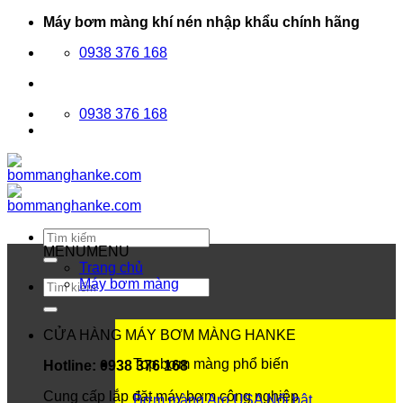
Bỏ
Máy bơm màng khí nén nhập khẩu chính hãng
qua
0938 376 168
nội
dung
0938 376 168
Tìm
kiếm:
MENU
MENU
Trang chủ
Máy bơm màng
Tìm
kiếm:
CỬA HÀNG MÁY BƠM MÀNG HANKE
Top bơm màng phổ biến
Hotline: 0938 376 168
Cung cấp lắp đặt máy bơm công nghiệp
Bơm màng Aro USA