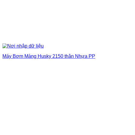
Máy Bơm Màng Husky 2150 thân Nhựa PP