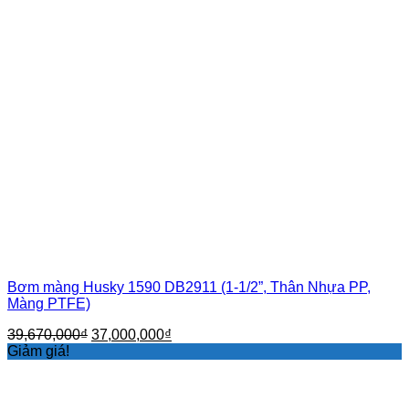
Bơm màng Husky 1590 DB2911 (1-1/2”, Thân Nhựa PP,
Màng PTFE)
Giá
Giá
39,670,000
₫
37,000,000
₫
gốc
hiện
Giảm giá!
là:
tại
39,670,000₫.
là:
37,000,000₫.