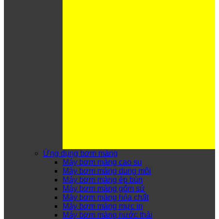
Ứng dụng bơm màng
Máy bơm màng cao su
Máy bơm màng dung môi
Máy bơm màng ép bùn
Máy bơm màng gốm sứ
Máy bơm màng hóa chất
Máy bơm màng mực in
Máy bơm màng nước thải