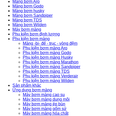
Màng bơm Aro
Màng bơm Godo
Màng bơm husky
Màng bơm Sandpiper
Màng bơm TDS
Màng bơm Wilden
Máy bơm màng
Phụ kiện bơm định lượng
Phụ kiện bơm màng
Màng -bi- đế - trục - vòng đệm
Phụ kiện bơm màng Aro
Phụ kiện bơm màng Godo
Phụ kiện bơm màng Husky
Phụ kiện bơm màng Marathon
Phụ kiện bơm màng Sandpiper
Phụ kiện bơm màng TDS
Phụ kiện bơm màng Verderair
Phụ kiện bơm màng Wilden
Sản phẩm khác
Ứng dụng bơm màng
Máy bơm màng cao su
Máy bơm màng dung môi
Máy bơm màng ép bùn
Máy bơm màng gốm sứ
Máy bơm màng hóa chất