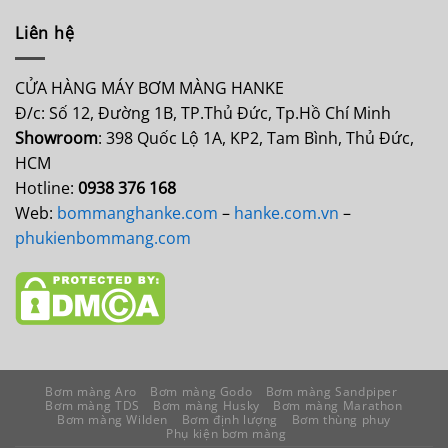
Liên hệ
CỬA HÀNG MÁY BƠM MÀNG HANKE
Đ/c: Số 12, Đường 1B, TP.Thủ Đức, Tp.Hồ Chí Minh
Showroom
: 398 Quốc Lộ 1A, KP2, Tam Bình, Thủ Đức,
HCM
Hotline:
0938 376 168
Web:
bommanghanke.com
–
hanke.com.vn
–
phukienbommang.com
Bơm màng Aro
Bơm màng Godo
Bơm màng Sandpiper
Bơm màng TDS
Bơm màng Husky
Bơm màng Marathon
Bơm màng Wilden
Bơm định lượng
Bơm thùng phuy
Phụ kiện bơm màng