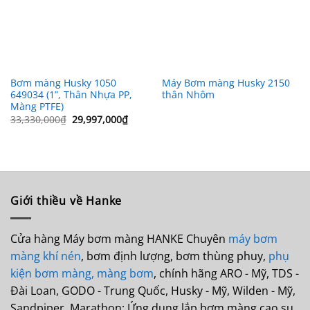
Bơm màng Husky 1050
Máy Bơm màng Husky 2150
649034 (1”, Thân Nhựa PP,
thân Nhôm
Màng PTFE)
Giá
Giá
33,330,000
₫
29,997,000
₫
gốc
hiện
là:
tại
33,330,000₫.
là:
29,997,000₫.
Giới thiều về Hanke
Cửa hàng Máy bơm màng HANKE Chuyên
máy bơm
màng khí nén
, bơm định lượng, bơm thùng phuy,
phụ
kiện bơm màng,
màng bơm
, chính hãng ARO - Mỹ, TDS -
Đài Loan, GODO - Trung Quốc, Husky - Mỹ, Wilden - Mỹ,
Sandpiper, Marathon; Ứng dụng lắp bơm màng cao su,