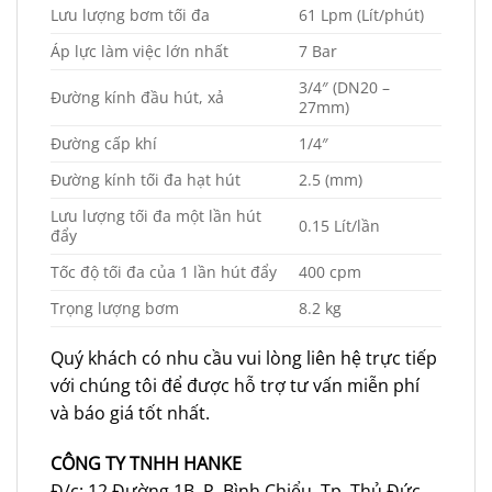
Lưu lượng bơm tối đa
61 Lpm (Lít/phút)
Áp lực làm việc lớn nhất
7 Bar
3/4″ (DN20 –
Đường kính đầu hút, xả
27mm)
Đường cấp khí
1/4″
Đường kính tối đa hạt hút
2.5 (mm)
Lưu lượng tối đa một lần hút
0.15 Lít/lần
đẩy
Tốc độ tối đa của 1 lần hút đẩy
400 cpm
Trọng lượng bơm
8.2 kg
Quý khách có nhu cầu vui lòng liên hệ trực tiếp
với chúng tôi để được hỗ trợ tư vấn miễn phí
và báo giá tốt nhất.
CÔNG TY TNHH HANKE
Đ/c: 12 Đường 1B, P. Bình Chiểu, Tp. Thủ Đức,