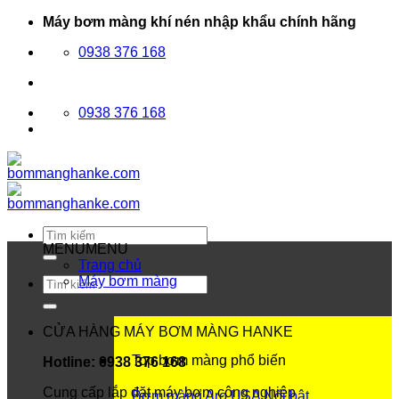
Bỏ
Máy bơm màng khí nén nhập khẩu chính hãng
qua
0938 376 168
nội
dung
0938 376 168
Tìm
kiếm:
MENU
MENU
Trang chủ
Máy bơm màng
Tìm
kiếm:
CỬA HÀNG MÁY BƠM MÀNG HANKE
Top bơm màng phổ biến
Hotline: 0938 376 168
Cung cấp lắp đặt máy bơm công nghiệp
Bơm màng Aro USA