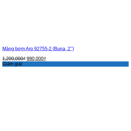
Màng bơm Aro 92755-2 (Buna, 2’’)
Giá
Giá
1,200,000
₫
990,000
₫
gốc
hiện
Giảm giá!
là:
tại
1,200,000₫.
là:
990,000₫.