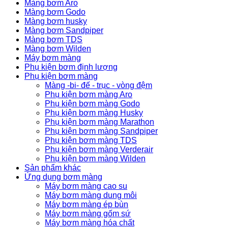
Màng bơm Aro
Màng bơm Godo
Màng bơm husky
Màng bơm Sandpiper
Màng bơm TDS
Màng bơm Wilden
Máy bơm màng
Phụ kiện bơm định lượng
Phụ kiện bơm màng
Màng -bi- đế - trục - vòng đệm
Phụ kiện bơm màng Aro
Phụ kiện bơm màng Godo
Phụ kiện bơm màng Husky
Phụ kiện bơm màng Marathon
Phụ kiện bơm màng Sandpiper
Phụ kiện bơm màng TDS
Phụ kiện bơm màng Verderair
Phụ kiện bơm màng Wilden
Sản phẩm khác
Ứng dụng bơm màng
Máy bơm màng cao su
Máy bơm màng dung môi
Máy bơm màng ép bùn
Máy bơm màng gốm sứ
Máy bơm màng hóa chất