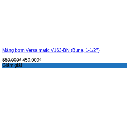
Màng bơm Versa matic V163-BN (Buna, 1-1/2’’)
Giá
Giá
550,000
₫
450,000
₫
gốc
hiện
Giảm giá!
là:
tại
550,000₫.
là:
450,000₫.