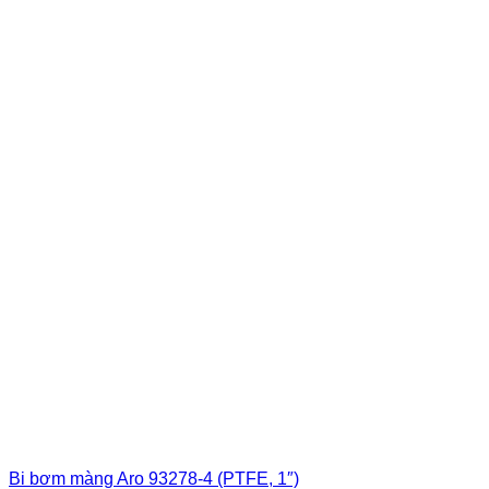
1,125,000₫.
Bi bơm màng Aro 93278-4 (PTFE, 1″)