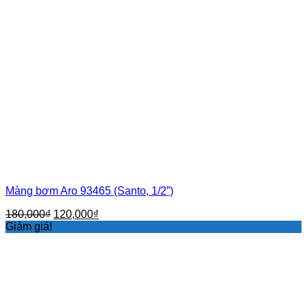
Màng bơm Aro 93465 (Santo, 1/2”)
Giá
Giá
180,000
₫
120,000
₫
gốc
hiện
Giảm giá!
là:
tại
180,000₫.
là:
120,000₫.