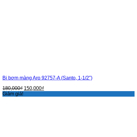
Bi bơm màng Aro 92757-A (Santo, 1-1/2″)
Giá
Giá
180,000
₫
150,000
₫
gốc
hiện
Giảm giá!
là:
tại
180,000₫.
là:
150,000₫.