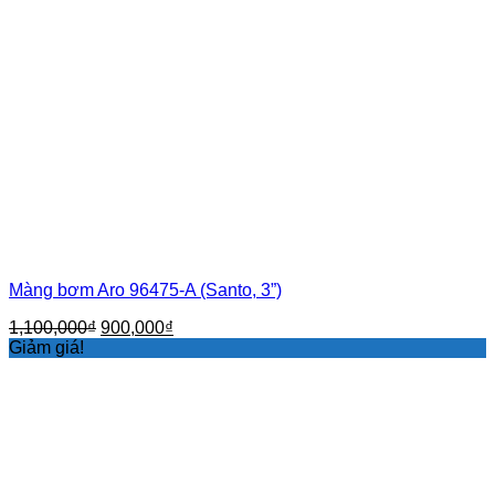
Màng bơm Aro 96475-A (Santo, 3”)
Giá
Giá
1,100,000
₫
900,000
₫
gốc
hiện
Giảm giá!
là:
tại
1,100,000₫.
là:
900,000₫.