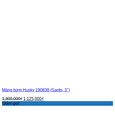
Màng bơm Husky 190838 (Santo, 3’’)
Giá
Giá
1,300,000
₫
1,125,000
₫
gốc
hiện
Giảm giá!
là:
tại
1,300,000₫.
là: