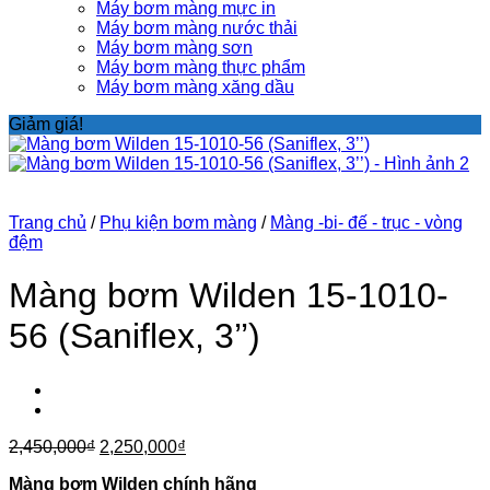
Máy bơm màng mực in
Máy bơm màng nước thải
Máy bơm màng sơn
Máy bơm màng thực phẩm
Máy bơm màng xăng dầu
Giảm giá!
Trang chủ
/
Phụ kiện bơm màng
/
Màng -bi- đế - trục - vòng
đệm
Màng bơm Wilden 15-1010-
56 (Saniflex, 3’’)
Giá
Giá
2,450,000
₫
2,250,000
₫
gốc
hiện
Màng bơm Wilden chính hãng
là:
tại