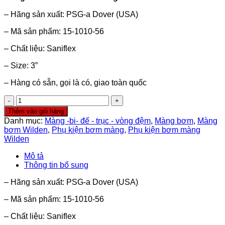
2,450,000₫.
là:
– Hãng sản xuất: PSG-a Dover (USA)
2,250,000₫.
– Mã sản phẩm: 15-1010-56
– Chất liệu: Saniflex
– Size: 3”
– Hàng có sẵn, gọi là có, giao toàn quốc
Màng
bơm
Thêm vào giỏ hàng
Wilden
Danh mục:
Màng -bi- đế - trục - vòng đệm
,
Màng bơm
,
Màng
15-
bơm Wilden
,
Phụ kiện bơm màng
,
Phụ kiện bơm màng
1010-
Wilden
56
(Saniflex,
Mô tả
3’’)
Thông tin bổ sung
số
lượng
– Hãng sản xuất: PSG-a Dover (USA)
– Mã sản phẩm: 15-1010-56
– Chất liệu: Saniflex