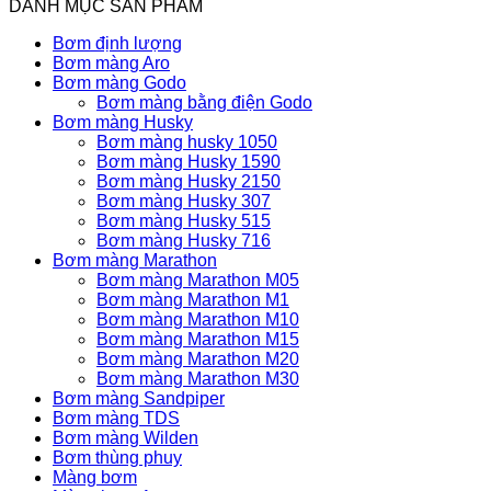
DANH MỤC SẢN PHẨM
Bơm định lượng
Bơm màng Aro
Bơm màng Godo
Bơm màng bằng điện Godo
Bơm màng Husky
Bơm màng husky 1050
Bơm màng Husky 1590
Bơm màng Husky 2150
Bơm màng Husky 307
Bơm màng Husky 515
Bơm màng Husky 716
Bơm màng Marathon
Bơm màng Marathon M05
Bơm màng Marathon M1
Bơm màng Marathon M10
Bơm màng Marathon M15
Bơm màng Marathon M20
Bơm màng Marathon M30
Bơm màng Sandpiper
Bơm màng TDS
Bơm màng Wilden
Bơm thùng phuy
Màng bơm