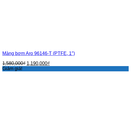
Màng bơm Aro 96146-T (PTFE, 1″)
Giá
Giá
1,580,000
₫
1,190,000
₫
gốc
hiện
Giảm giá!
là:
tại
1,580,000₫.
là:
1,190,000₫.