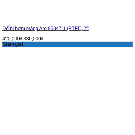
Đế bi bơm màng Aro 95847-1 (PTFE, 2″)
Giá
Giá
420,000
₫
380,000
₫
gốc
hiện
Giảm giá!
là:
tại
420,000₫.
là:
380,000₫.