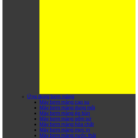
Ứng dụng bơm màng
Máy bơm màng cao su
Máy bơm màng dung môi
Máy bơm màng ép bùn
Máy bơm màng gốm sứ
Máy bơm màng hóa chất
Máy bơm màng mực in
Máy bơm màng nước thải