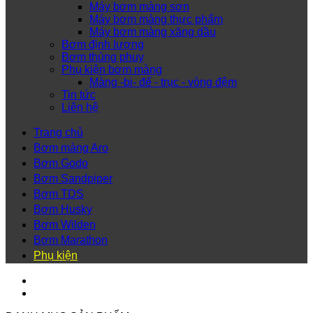
Máy bơm màng sơn
Máy bơm màng thực phẩm
Máy bơm màng xăng dầu
Bơm định lượng
Bơm thùng phuy
Phụ kiện bơm màng
Màng -bi- đế - trục - vòng đệm
Tin tức
Liên hệ
Trang chủ
Bơm màng Aro
Bơm Godo
Bơm Sandpiper
Bơm TDS
Bơm Husky
Bơm Wilden
Bơm Marathon
Phụ kiện