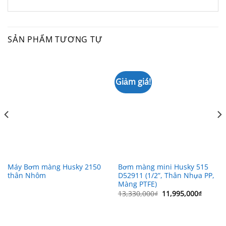
SẢN PHẨM TƯƠNG TỰ
Giảm giá!
Máy Bơm màng Husky 2150
Bơm màng mini Husky 515
thân Nhôm
D52911 (1/2”, Thân Nhựa PP,
Màng PTFE)
Giá
Giá
13,330,000
₫
11,995,000
₫
gốc
hiện
là:
tại
13,330,000₫.
là:
11,995,