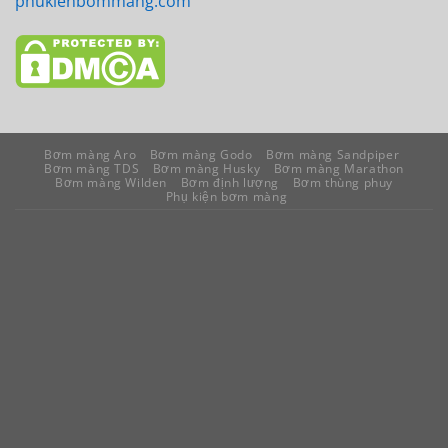
phukienbommang.com
Bơm màng Aro
Bơm màng Godo
Bơm màng Sandpiper
Bơm màng TDS
Bơm màng Husky
Bơm màng Marathon
Bơm màng Wilden
Bơm định lượng
Bơm thùng phuy
Phụ kiện bơm màng