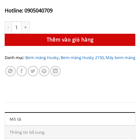
Hotline: 0905040709
Bơm màng Husky 2150 DF4311 (2”, Thân inox, Màng PTFE) số lư
Thêm vào giỏ hàng
Danh mục:
Bơm màng Husky
,
Bơm màng Husky 2150
,
Máy bơm màng
Mô tả
Thông tin bổ sung