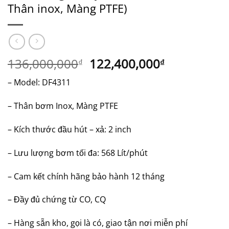
Thân inox, Màng PTFE)
Giá
Giá
136,000,000
122,400,000
₫
₫
gốc
hiện
– Model: DF4311
là:
tại
136,000,000₫.
là:
– Thân bơm Inox, Màng PTFE
122,400,00
– Kích thước đầu hút – xả: 2 inch
– Lưu lượng bơm tối đa: 568 Lít/phút
– Cam kết chính hãng bảo hành 12 tháng
– Đầy đủ chứng từ CO, CQ
– Hàng sẵn kho, gọi là có, giao tận nơi miễn phí