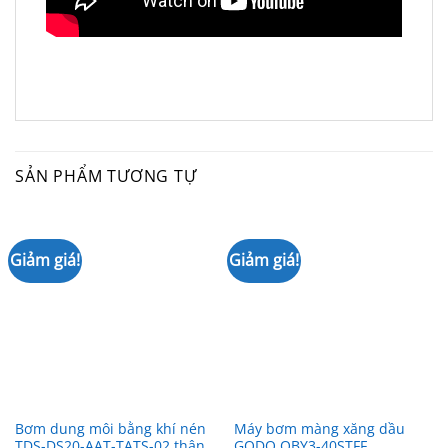
SẢN PHẨM TƯƠNG TỰ
Giảm giá!
Giảm giá!
Bơm dung môi bằng khí nén
Máy bơm màng xăng dầu
TDS-DS20-AAT-TATS-02 thân
GODO QBY3-40STFF