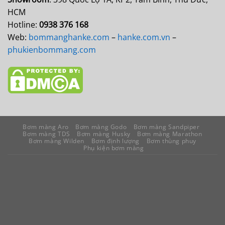
HCM
Hotline:
0938 376 168
Web:
bommanghanke.com
–
hanke.com.vn
–
phukienbommang.com
Bơm màng Aro
Bơm màng Godo
Bơm màng Sandpiper
Bơm màng TDS
Bơm màng Husky
Bơm màng Marathon
Bơm màng Wilden
Bơm định lượng
Bơm thùng phuy
Phụ kiện bơm màng