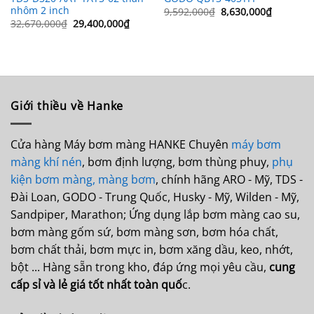
nhôm 2 inch
Giá
Giá
9,592,000
₫
8,630,000
₫
gốc
hiện
Giá
Giá
32,670,000
₫
29,400,000
₫
là:
tại
gốc
hiện
9,592,000₫.
là:
là:
tại
8,630,00
32,670,000₫.
là:
29,400,000₫.
Giới thiều về Hanke
Cửa hàng Máy bơm màng HANKE Chuyên
máy bơm
màng khí nén
, bơm định lượng, bơm thùng phuy,
phụ
kiện bơm màng,
màng bơm
, chính hãng ARO - Mỹ, TDS -
Đài Loan, GODO - Trung Quốc, Husky - Mỹ, Wilden - Mỹ,
Sandpiper, Marathon; Ứng dụng lắp bơm màng cao su,
bơm màng gốm sứ, bơm màng sơn, bơm hóa chất,
bơm chất thải, bơm mực in, bơm xăng dầu, keo, nhớt,
bột ... Hàng sẵn trong kho, đáp ứng mọi yêu cầu,
cung
cấp sỉ và lẻ giá tốt nhất toàn quố
c.