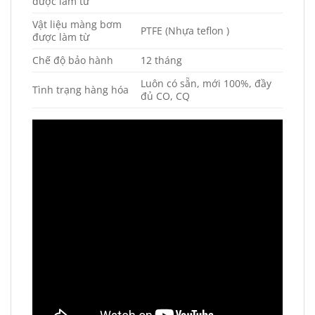
được làm từ
Vật liệu màng bơm
PTFE (Nhựa teflon )
được làm từ
Chế độ bảo hành
12 tháng
Luôn có sẵn, mới 100%, đầy
Tình trạng hàng hóa
đủ CO, CQ