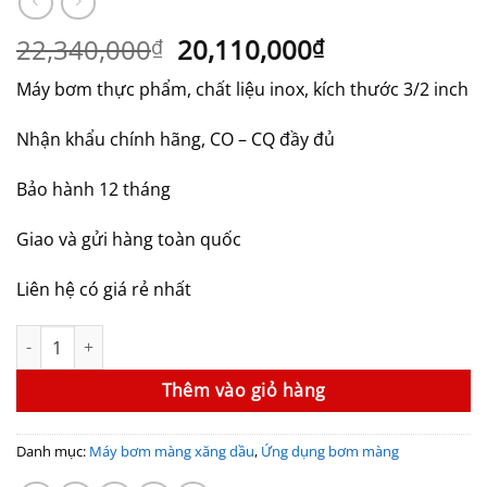
Giá
Giá
22,340,000
20,110,000
₫
₫
gốc
hiện
Máy bơm thực phẩm, chất liệu inox, kích thước 3/2 inch
là:
tại
22,340,000₫.
là:
Nhận khẩu chính hãng, CO – CQ đầy đủ
20,110,000₫.
Bảo hành 12 tháng
Giao và gửi hàng toàn quốc
Liên hệ có giá rẻ nhất
Máy bơm màng thực phẩm TDS-DS06-SAT-TSTS-02 thân inox số 
Thêm vào giỏ hàng
Danh mục:
Máy bơm màng xăng dầu
,
Ứng dụng bơm màng