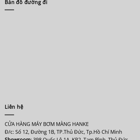
Bản đồ đường đi
Liên hệ
CỬA HÀNG MÁY BƠM MÀNG HANKE
Đ/c: Số 12, Đường 1B, TP.Thủ Đức, Tp.Hồ Chí Minh
Showroom
: 398 Quốc Lộ 1A, KP2, Tam Bình, Thủ Đức,