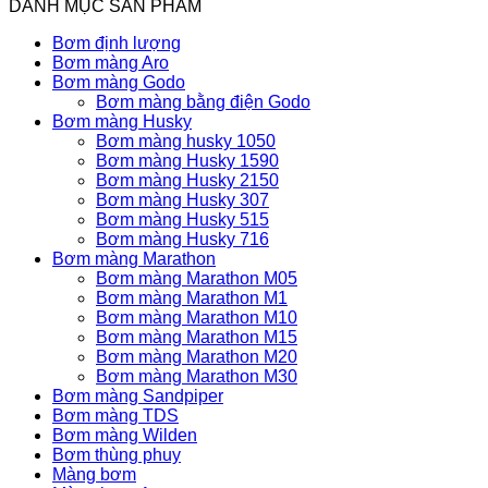
DANH MỤC SẢN PHẨM
Bơm định lượng
Bơm màng Aro
Bơm màng Godo
Bơm màng bằng điện Godo
Bơm màng Husky
Bơm màng husky 1050
Bơm màng Husky 1590
Bơm màng Husky 2150
Bơm màng Husky 307
Bơm màng Husky 515
Bơm màng Husky 716
Bơm màng Marathon
Bơm màng Marathon M05
Bơm màng Marathon M1
Bơm màng Marathon M10
Bơm màng Marathon M15
Bơm màng Marathon M20
Bơm màng Marathon M30
Bơm màng Sandpiper
Bơm màng TDS
Bơm màng Wilden
Bơm thùng phuy
Màng bơm