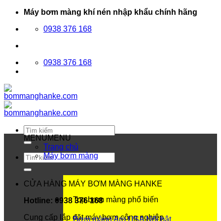
Bỏ
Máy bơm màng khí nén nhập khẩu chính hãng
qua
0938 376 168
nội
dung
0938 376 168
Tìm
kiếm:
MENU
MENU
Trang chủ
Máy bơm màng
Tìm
kiếm:
CỬA HÀNG MÁY BƠM MÀNG HANKE
Top bơm màng phổ biến
Hotline: 0938 376 168
Cung cấp lắp đặt máy bơm công nghiệp
Bơm màng Aro USA