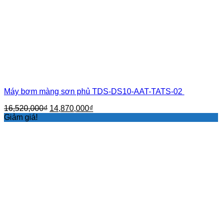
Máy bơm màng sơn phủ TDS-DS10-AAT-TATS-02
Giá
Giá
16,520,000
₫
14,870,000
₫
gốc
hiện
Giảm giá!
là:
tại
16,520,000₫.
là:
14,870,000₫.