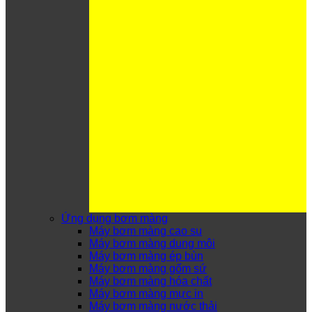
Ứng dụng bơm màng
Máy bơm màng cao su
Máy bơm màng dung môi
Máy bơm màng ép bùn
Máy bơm màng gốm sứ
Máy bơm màng hóa chất
Máy bơm màng mực in
Máy bơm màng nước thải