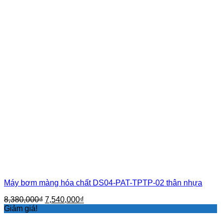
Máy bơm màng hóa chất DS04-PAT-TPTP-02 thân nhựa
Giá
Giá
8,380,000
₫
7,540,000
₫
gốc
hiện
Giảm giá!
là:
tại