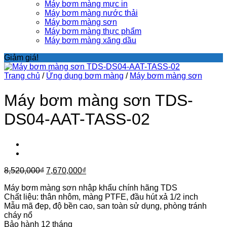
Máy bơm màng mực in
Máy bơm màng nước thải
Máy bơm màng sơn
Máy bơm màng thực phẩm
Máy bơm màng xăng dầu
Giảm giá!
Trang chủ
/
Ứng dụng bơm màng
/
Máy bơm màng sơn
Máy bơm màng sơn TDS-
DS04-AAT-TASS-02
Giá
Giá
8,520,000
₫
7,670,000
₫
gốc
hiện
Máy bơm màng sơn nhập khẩu chính hãng TDS
là:
tại
Chất liệu: thân nhôm, màng PTFE, đầu hút xả 1/2 inch
8,520,000₫.
là:
Mẫu mã đẹp, độ bền cao, san toàn sử dụng, phòng tránh
7,670,000₫.
cháy nổ
Bảo hành 12 tháng