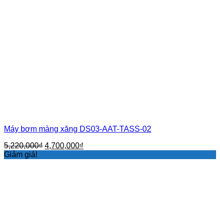
Máy bơm màng xăng DS03-AAT-TASS-02
Giá
Giá
5,220,000
₫
4,700,000
₫
gốc
hiện
Giảm giá!
là:
tại
5,220,000₫.
là:
4,700,000₫.