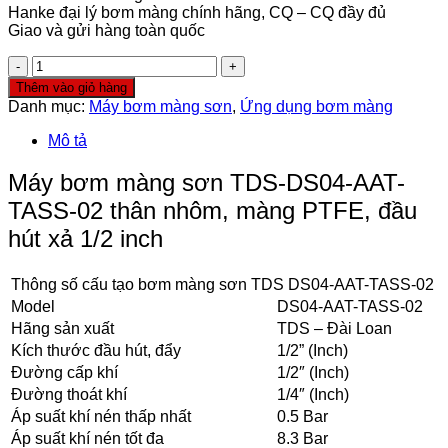
Hanke đại lý bơm màng chính hãng, CQ – CQ đầy đủ
Giao và gửi hàng toàn quốc
Máy
bơm
Thêm vào giỏ hàng
màng
Danh mục:
Máy bơm màng sơn
,
Ứng dụng bơm màng
sơn
TDS-
Mô tả
DS04-
AAT-
Máy bơm màng sơn TDS-DS04-AAT-
TASS-
TASS-02 thân nhôm, màng PTFE, đầu
02
số
hút xả 1/2 inch
lượng
Thông số cấu tạo bơm màng sơn TDS DS04-AAT-TASS-02
Model
DS04-AAT-TASS-02
Hãng sản xuất
TDS – Đài Loan
Kích thước đầu hút, đẩy
1/2” (Inch)
Đường cấp khí
1/2″ (Inch)
Đường thoát khí
1/4″ (Inch)
Áp suất khí nén thấp nhất
0.5 Bar
Áp suất khí nén tốt đa
8.3 Bar