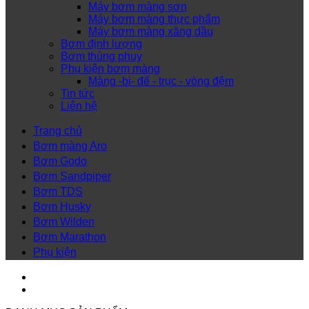
Máy bơm màng sơn
Máy bơm màng thực phẩm
Máy bơm màng xăng dầu
Bơm định lượng
Bơm thùng phuy
Phụ kiện bơm màng
Màng -bi- đế - trục - vòng đệm
Tin tức
Liên hệ
Trang chủ
Bơm màng Aro
Bơm Godo
Bơm Sandpiper
Bơm TDS
Bơm Husky
Bơm Wilden
Bơm Marathon
Phụ kiện