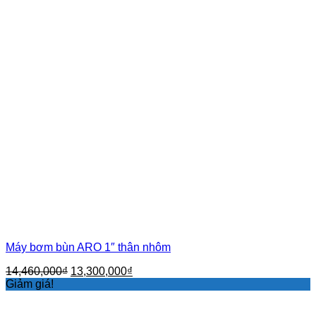
Máy bơm bùn ARO 1″ thân nhôm
Giá
Giá
14,460,000
₫
13,300,000
₫
gốc
hiện
Giảm giá!
là:
tại
14,460,000₫.
là: