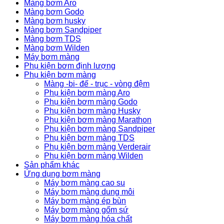
Màng bơm Aro
Màng bơm Godo
Màng bơm husky
Màng bơm Sandpiper
Màng bơm TDS
Màng bơm Wilden
Máy bơm màng
Phụ kiện bơm định lượng
Phụ kiện bơm màng
Màng -bi- đế - trục - vòng đệm
Phụ kiện bơm màng Aro
Phụ kiện bơm màng Godo
Phụ kiện bơm màng Husky
Phụ kiện bơm màng Marathon
Phụ kiện bơm màng Sandpiper
Phụ kiện bơm màng TDS
Phụ kiện bơm màng Verderair
Phụ kiện bơm màng Wilden
Sản phẩm khác
Ứng dụng bơm màng
Máy bơm màng cao su
Máy bơm màng dung môi
Máy bơm màng ép bùn
Máy bơm màng gốm sứ
Máy bơm màng hóa chất