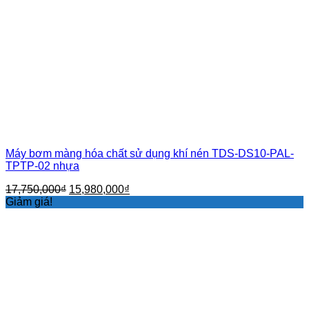
Máy bơm màng hóa chất sử dụng khí nén TDS-DS10-PAL-
TPTP-02 nhựa
Giá
Giá
17,750,000
₫
15,980,000
₫
gốc
hiện
Giảm giá!
là:
tại
17,750,000₫.
là:
15,980,000₫.