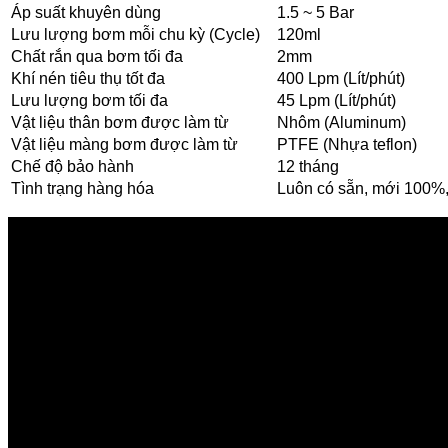
Áp suất khuyên dùng
1.5 ~ 5 Bar
Lưu lượng bơm mỗi chu kỳ (Cycle)
120ml
Chất rắn qua bơm tối đa
2mm
Khí nén tiêu thụ tốt đa
400 Lpm (Lít/phút)
Lưu lượng bơm tối đa
45 Lpm (Lít/phút)
Vật liệu thân bơm được làm từ
Nhôm (Aluminum)
Vật liệu màng bơm được làm từ
PTFE (Nhựa teflon)
Chế độ bảo hành
12 tháng
Tình trạng hàng hóa
Luôn có sẵn, mới 100%