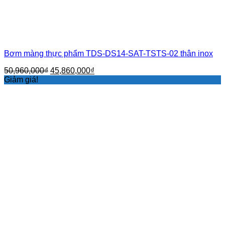
Bơm màng thực phẩm TDS-DS14-SAT-TSTS-02 thân inox
Giá
Giá
50,960,000
₫
45,860,000
₫
gốc
hiện
Giảm giá!
là:
tại
50,960,000₫.
là:
45,860,000₫.