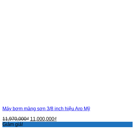
Máy bơm màng sơn 3/8 inch hiệu Aro Mỹ
Giá
Giá
11,970,000
₫
11,000,000
₫
gốc
hiện
Giảm giá!
là:
tại
11,970,000₫.
là: