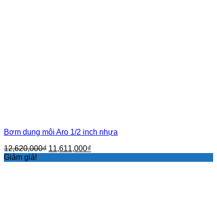
Bơm dung môi Aro 1/2 inch nhựa
Giá
Giá
12,620,000
₫
11,611,000
₫
gốc
hiện
Giảm giá!
là:
tại
12,620,000₫.
là:
11,611,000₫.