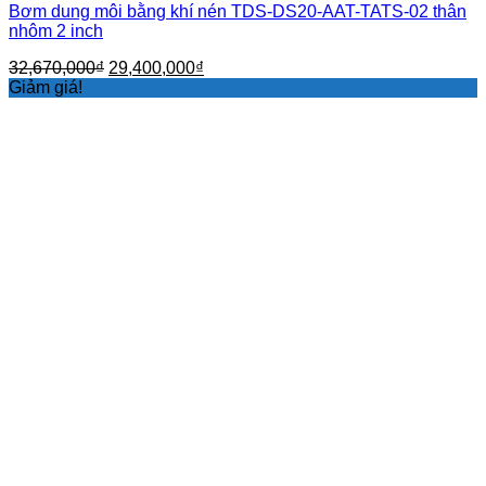
Bơm dung môi bằng khí nén TDS-DS20-AAT-TATS-02 thân
nhôm 2 inch
Giá
Giá
32,670,000
₫
29,400,000
₫
gốc
hiện
Giảm giá!
là:
tại
32,670,000₫.
là:
29,400,000₫.