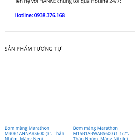
liên hệ với HANKE chúng tôi qua Hotline 24/7:
Hotline: 0938.376.168
SẢN PHẨM TƯƠNG TỰ
Bơm màng Marathon
Bơm màng Marathon
M30B1ANNABS600 (3″, Thân
M15B1ABWABS600 (1-1/2″,
Nhôm, Màng Neo)
Thân Nhôm, Màng Nitrile)