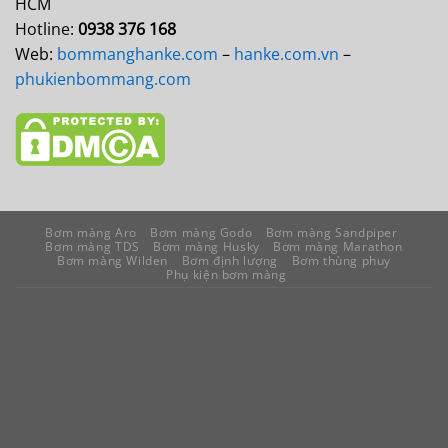
HCM
Hotline:
0938 376 168
Web:
bommanghanke.com
–
hanke.com.vn
–
phukienbommang.com
Bơm màng Aro
Bơm màng Godo
Bơm màng Sandpiper
Bơm màng TDS
Bơm màng Husky
Bơm màng Marathon
Bơm màng Wilden
Bơm định lượng
Bơm thùng phuy
Phụ kiện bơm màng