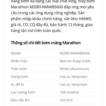
năng bơm đa dạng các loại chất lỏng, máy bơm
Marathon M20B1ANNABS600 đáp ứng mọi yêu
cầu trong các ứng dụng công nghiệp. Sản
phẩm nhập khẩu chính hãng, sãn kho HANKE,
giá rẻ, CO, CQ đầy đủ, bảo hành 12 tháng, giao
hàng tận nơi trên toàn quốc.
Thông số chi tiết bơm màng Marathon
Model
M20B1ANNABS600
Nhãn hiệu
Warren Rupp (USA)
Thân bơm
Nhôm (Aluminum)
màng bơm
Cao su Neoprene
bi, đế bi
Cao su Neoprene
Lưu lượng bơm
758 Lít/phút
Đầu cấp khí
3/4 Inch