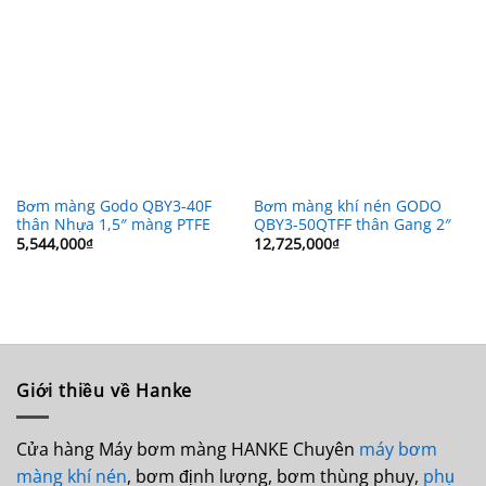
Bơm màng Godo QBY3-40F
Bơm màng khí nén GODO
thân Nhựa 1,5″ màng PTFE
QBY3-50QTFF thân Gang 2″
5,544,000
₫
12,725,000
₫
Giới thiều về Hanke
Cửa hàng Máy bơm màng HANKE Chuyên
máy bơm
màng khí nén
, bơm định lượng, bơm thùng phuy,
phụ