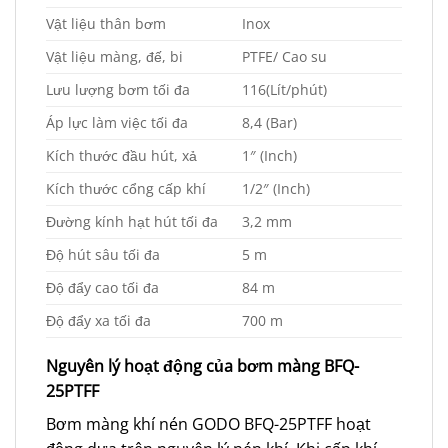
Vật liệu thân bơm
Inox
Vật liệu màng, đế, bi
PTFE/ Cao su
Lưu lượng bơm tối đa
116(Lít/phút)
Áp lực làm việc tối đa
8,4 (Bar)
Kích thước đầu hút, xả
1″ (Inch)
Kích thước cổng cấp khí
1/2″ (Inch)
Đường kính hạt hút tối đa
3,2 mm
Độ hút sâu tối đa
5 m
Độ đẩy cao tối đa
84 m
Độ đẩy xa tối đa
700 m
Nguyên lý hoạt động của bơm màng BFQ-
25PTFF
Bơm màng khí nén GODO BFQ-25PTFF hoạt