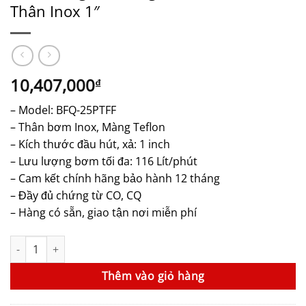
Thân Inox 1″
10,407,000
₫
– Model: BFQ-25PTFF
– Thân bơm Inox, Màng Teflon
– Kích thước đầu hút, xả: 1 inch
– Lưu lượng bơm tối đa: 116 Lít/phút
– Cam kết chính hãng bảo hành 12 tháng
– Đầy đủ chứng từ CO, CQ
– Hàng có sẵn, giao tận nơi miễn phí
Bơm màng khí nén godo BFQ-25PTFF Thân Inox 1" số lượng
Thêm vào giỏ hàng