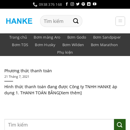
Bỏ
0938 376 168
qua
nội
Tìm
dung
kiếm:
Trang chủ
Bơm màng Aro
Bơm Godo
Bơm Sandpiper
Bơm TDS
Bơm Husky
Bơm Wilden
Bơm Marathon
Phụ kiện
Phương thức thanh toán
21 Tháng 7, 2021
Hình thức thanh toán đang được Công ty TNHH HANKE áp
dụng 1. THANH TOÁN BẰNG[Xem thêm]
Tìm
kiếm: