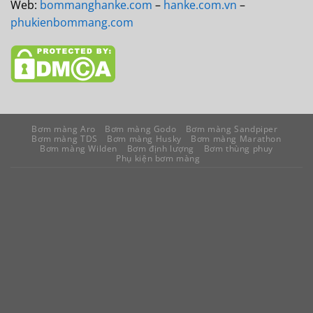
Web:
bommanghanke.com
–
hanke.com.vn
–
phukienbommang.com
Bơm màng Aro
Bơm màng Godo
Bơm màng Sandpiper
Bơm màng TDS
Bơm màng Husky
Bơm màng Marathon
Bơm màng Wilden
Bơm định lượng
Bơm thùng phuy
Phụ kiện bơm màng